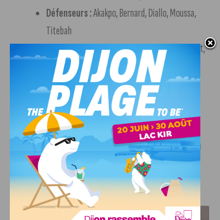
Défenseurs :
Akakpo, Bernard, Diallo, Moussa,
Titebah
Milieux de terrain :
Chahid, Hamada, Lembezat,
Saber, Souici
Attaquants :
Ben Fredj, Djaé, N’Chobi, Schur
Informations pratiques
Pour réserver votre place, rendez-vous sur la
billetterie en
ligne (suivre le lien)
.
J'AIME LE DFCO