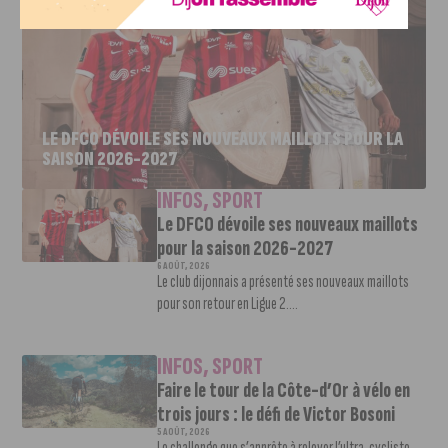
LE DFCO DÉVOILE SES NOUVEAUX MAILLOTS POUR LA
SAISON 2026-2027
INFOS
,
SPORT
Le DFCO dévoile ses nouveaux maillots
pour la saison 2026-2027
6 AOÛT, 2026
Le club dijonnais a présenté ses nouveaux maillots
pour son retour en Ligue 2....
INFOS
,
SPORT
Faire le tour de la Côte-d’Or à vélo en
trois jours : le défi de Victor Bosoni
5 AOÛT, 2026
Le challenge que s’apprête à relever l’ultra-cycliste