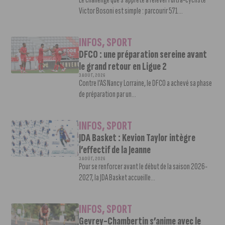
Victor Bosoni est simple : parcourir 571...
INFOS
,
SPORT
DFCO : une préparation sereine avant
le grand retour en Ligue 2
3 AOÛT, 2026
Contre l’AS Nancy Lorraine, le DFCO a achevé sa phase
de préparation par un...
INFOS
,
SPORT
JDA Basket : Kevion Taylor intègre
l’effectif de la Jeanne
3 AOÛT, 2026
Pour se renforcer avant le début de la saison 2026-
2027, la JDA Basket accueille...
INFOS
,
SPORT
Gevrey-Chambertin s’anime avec le