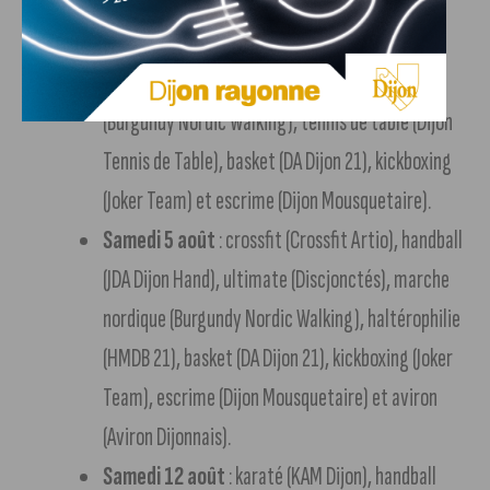
Samedi 29 juillet
: sarbacane (Parc Ecoloisirs
Sportif), volley-ball (Dijon Talant VB), beach-
volley (Beach Sport Dijon), marche nordique
(Burgundy Nordic Walking), tennis de table (Dijon
Tennis de Table), basket (DA Dijon 21), kickboxing
(Joker Team) et escrime (Dijon Mousquetaire).
Samedi 5 août
: crossfit (Crossfit Artio), handball
(JDA Dijon Hand), ultimate (Discjonctés), marche
nordique (Burgundy Nordic Walking), haltérophilie
(HMDB 21), basket (DA Dijon 21), kickboxing (Joker
Team), escrime (Dijon Mousquetaire) et aviron
(Aviron Dijonnais).
Samedi 12 août
: karaté (KAM Dijon), handball