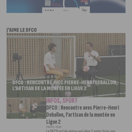
J'AIME LE DFCO
DFCO : RENCONTRE AVEC PIERRE-HENRI DEBALLON,
L’ARTISAN DE LA MONTÉE EN LIGUE 2
INFOS
,
SPORT
DFCO : Rencontre avec Pierre-Henri
Deballon, l’artisan de la montée en
Ligue 2
7 AOÛT, 2026
Le DFCO est de retour en Ligue 2 après trois ans