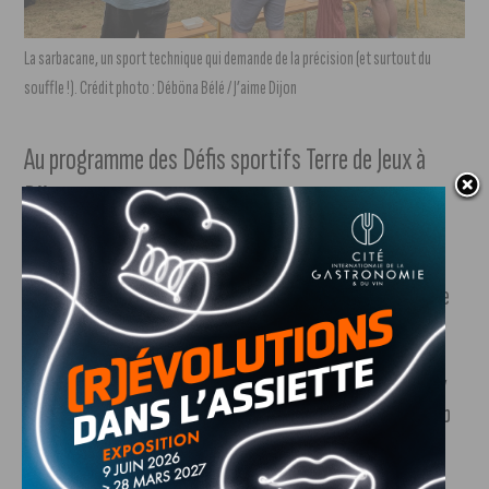
La sarbacane, un sport technique qui demande de la précision (et surtout du
souffle !). Crédit photo : Déböna Bélé / J’aime Dijon
Au programme des Défis sportifs Terre de Jeux à
Dijon
Samedi 22 juillet
: sarbacane (Parc Ecoloisirs
Sportif), athlétisme (DUC Athlétisme), ultimate
(Discjonctés), échecs (Académie d’Échecs
Philidor), paracyclisme (Tandem Club Dijonnais),
basket (DA Dijon 21), badminton (Badminton Club
Dijonnais) et escrime (Dijon Mousquetaire).