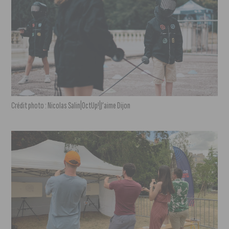
Crédit photo : Nicolas Salin|OctUp!|J’aime Dijon