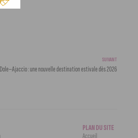
SUIVANT
Dole–Ajaccio : une nouvelle destination estivale dès 2026
PLAN DU SITE
n
Accueil