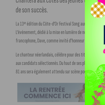
chantera aux côtés des jeunes talents et
de son succès.
La 13ᵉ édition du Côte-d’Or Festival Song aura lieu le sa
L’événement, dédié à la mise en lumière de nouveaux talent
francophone, Dave, comme invité d’honneur et parrain off
Le chanteur néerlandais, célèbre pour des titres tels que
aux candidats sélectionnés. Du haut de ses plus de 6 millio
81 ans sera également attendu sur scène pour une perfo