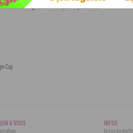
Palais des Congrès. Les billets pour le public sont
ope Cup
IJON & VOUS
INFOS
ns plans
Actus du mati