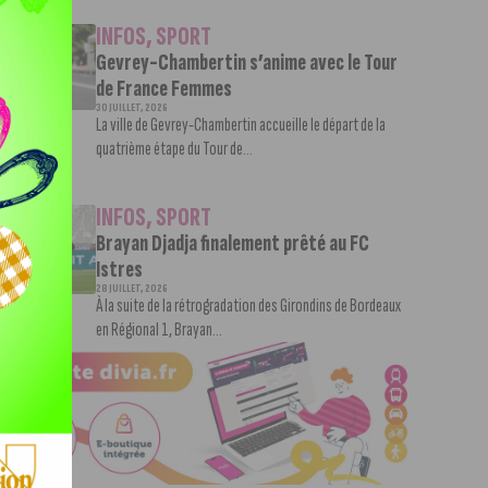
INFOS
,
SPORT
Gevrey-Chambertin s’anime avec le Tour
de France Femmes
30 JUILLET, 2026
La ville de Gevrey-Chambertin accueille le départ de la
quatrième étape du Tour de...
INFOS
,
SPORT
Brayan Djadja finalement prêté au FC
Istres
28 JUILLET, 2026
À la suite de la rétrogradation des Girondins de Bordeaux
en Régional 1, Brayan...