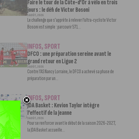
Faire le tour de la Côte-d’Or à vélo en trois
jours : le défi de Victor Bosoni
5 AOÛT, 2026
Le challenge que s’apprête à relever l’ultra-cycliste Victor
Bosoni est simple : parcourir 571...
INFOS
,
SPORT
DFCO : une préparation sereine avant le
grand retour en Ligue 2
3 AOÛT, 2026
Contre l’AS Nancy Lorraine, le DFCO a achevé sa phase de
préparation par un...
INFOS
,
SPORT
JDA Basket : Kevion Taylor intègre
l’effectif de la Jeanne
3 AOÛT, 2026
Pour se renforcer avant le début de la saison 2026-2027,
la JDA Basket accueille...