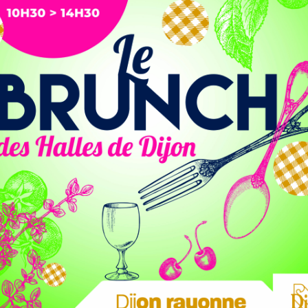
 leur apportera des conseils à la hauteur
medi 6 décembre 2025 à Dijon, au Palais des Congrès.
s de la chanson, accueillera l’icône de la variété
iciel.
 Vanina et Du côté de chez Swann, apportera son expertise
ns de disques vendus au cours de sa carrière, l’artiste de
rmance.