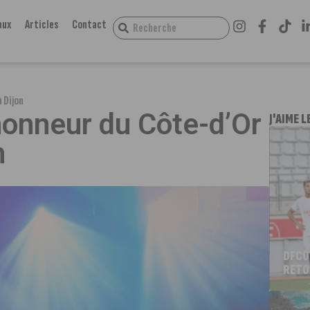
aux
Articles
Contact
 Dijon
’honneur du Côte-d’Or
J'AIME L
n
DFCO
RETO