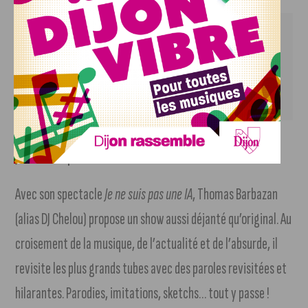
 Du vendredi 10 au jeudi 16 avril 
 Tous les jours à 15h30
 Darcy Comédie
 Lien vers la 
billetterie en ligne 
Je ne suis pas une IA
Avec son spectacle
Je ne suis pas une IA
, Thomas Barbazan
(alias DJ Chelou) propose un show aussi déjanté qu’original. Au
croisement de la musique, de l’actualité et de l’absurde, il
revisite les plus grands tubes avec des paroles revisitées et
hilarantes. Parodies, imitations, sketchs… tout y passe !