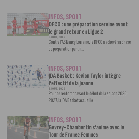
INFOS
,
SPORT
DFCO : une préparation sereine avant
le grand retour en Ligue 2
3 AOÛT, 2026
Contre l’AS Nancy Lorraine, le DFCO a achevé sa phase
de préparation par un...
INFOS
,
SPORT
JDA Basket : Kevion Taylor intègre
l’effectif de la Jeanne
3 AOÛT, 2026
Pour se renforcer avant le début de la saison 2026-
2027, la JDA Basket accueille...
INFOS
,
SPORT
Gevrey-Chambertin s’anime avec le
Tour de France Femmes