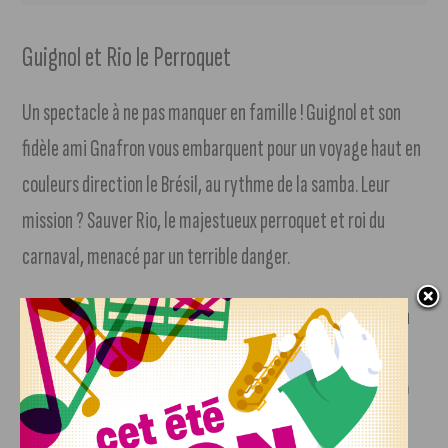
Guignol et Rio le Perroquet
Un spectacle à ne pas manquer en famille ! Guignol et son
fidèle ami Gnafron vous embarquent pour un voyage haut en
couleurs direction le Brésil, au rythme de la samba. Leur
mission ? Sauver Rio, le majestueux perroquet et roi du
carnaval, menacé par un terrible danger.
Au programme : décors numériques immersifs, interaction
avec le public et ambiance festive.
Petit bonus qui fera briller les yeux des enfants : une photo
souvenir avec leur personnage préféré !