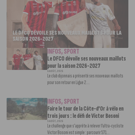
LE DFCO DÉVOILE SES NOUVEAUX MAILLOTS POUR LA
SAISON 2026-2027
INFOS
,
SPORT
Le DFCO dévoile ses nouveaux maillots
pour la saison 2026-2027
6 AOÛT, 2026
Le club dijonnais a présenté ses nouveaux maillots
pour son retour en Ligue 2....
INFOS
,
SPORT
Faire le tour de la Côte-d’Or à vélo en
trois jours : le défi de Victor Bosoni
5 AOÛT, 2026
Le challenge que s’apprête à relever l’ultra-cycliste
Victor Bosoni est simple : parcourir 571...