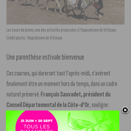
Les tours de poney, une des activités proposées à l’hippodrome de Vitteaux.
Crédit photo : Hippodrome de Vitteaux
Une parenthèse estivale bienvenue
Ces courses, qui dureront tout l’après-midi, s’avèrent
finalement être un moment hors du temps, dans un cadre
naturel préservé.
François Sauvadet, président du
Conseil Départemental de la Côte-d’Or
, souligne :
«
L’hippodrome de Vitteaux est l’un des rares en France à
profiter d’un lieu aussi exceptionnel, au cœur de l’Auxois »
.