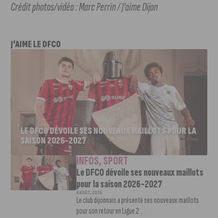
Crédit photos/vidéo : Marc Perrin / J’aime Dijon
J'AIME LE DFCO
LE DFCO DÉVOILE SES NOUVEAUX MAILLOTS POUR LA
SAISON 2026-2027
INFOS
,
SPORT
Le DFCO dévoile ses nouveaux maillots
pour la saison 2026-2027
6 AOÛT, 2026
Le club dijonnais a présenté ses nouveaux maillots
pour son retour en Ligue 2....