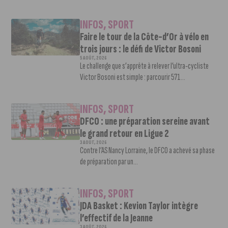
INFOS
,
SPORT
Faire le tour de la Côte-d’Or à vélo en
trois jours : le défi de Victor Bosoni
5 AOÛT, 2026
Le challenge que s’apprête à relever l’ultra-cycliste
Victor Bosoni est simple : parcourir 571...
INFOS
,
SPORT
DFCO : une préparation sereine avant
le grand retour en Ligue 2
3 AOÛT, 2026
Contre l’AS Nancy Lorraine, le DFCO a achevé sa phase
de préparation par un...
INFOS
,
SPORT
JDA Basket : Kevion Taylor intègre
l’effectif de la Jeanne
3 AOÛT, 2026