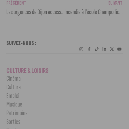
PRÉCÉDENT
SUIVANT
Les urgences de Dijon accessibles uniquement en appelant le 15
Incendie à l’école Champollion ; l’école élémentaire est fermée
SUIVEZ-NOUS :
CULTURE & LOISIRS
Cinéma
Culture
Emploi
Musique
Patrimoine
Sorties