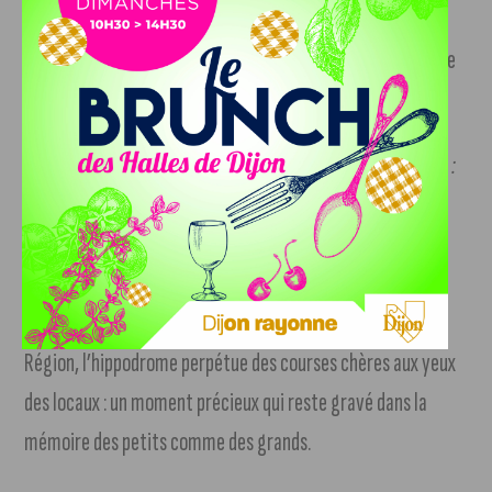
Rien ne vient troubler la quiétude des spectateurs, sauf
peut-être les clameurs qui montent à l’approche de la ligne
d’arrivée.
«
On veut des sourires, on veut des moments de convivialité :
on veut être la sortie de l’été pour toutes ces familles qui
veulent passer un moment ensemble, proche de chez eux »
,
ambitionne
Camille Sauvadet, co-organisatrice de
l’événement
. Avec le soutien du Département et de la
Région, l’hippodrome perpétue des courses chères aux yeux
des locaux : un moment précieux qui reste gravé dans la
mémoire des petits comme des grands.