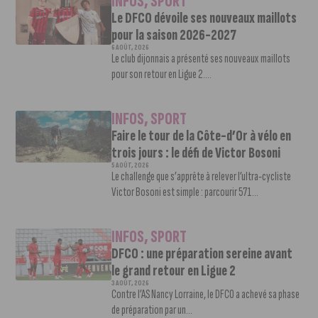
INFOS
,
SPORT
Le DFCO dévoile ses nouveaux maillots
pour la saison 2026-2027
6 AOÛT, 2026
Le club dijonnais a présenté ses nouveaux maillots
pour son retour en Ligue 2....
INFOS
,
SPORT
Faire le tour de la Côte-d’Or à vélo en
trois jours : le défi de Victor Bosoni
5 AOÛT, 2026
Le challenge que s’apprête à relever l’ultra-cycliste
Victor Bosoni est simple : parcourir 571...
INFOS
,
SPORT
DFCO : une préparation sereine avant
le grand retour en Ligue 2
3 AOÛT, 2026
Contre l’AS Nancy Lorraine, le DFCO a achevé sa phase
de préparation par un...