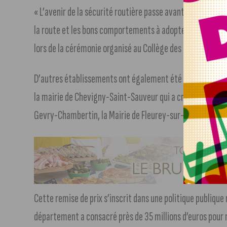
« L’avenir de la sécurité routière passe avant tout par un
la route et les bons comportements à adopter », a déclar
lors de la cérémonie organisé au Collège des Lentillères.
D’autres établissements ont également été reconnus pour 
la mairie de Chevigny-Saint-Sauveur qui a créé un permis p
Gevry-Chambertin, la Mairie de Fleurey-sur-Ouche, et l’As
Cette remise de prix s’inscrit dans une politique publique m
département a consacré près de 35 millions d’euros pour m