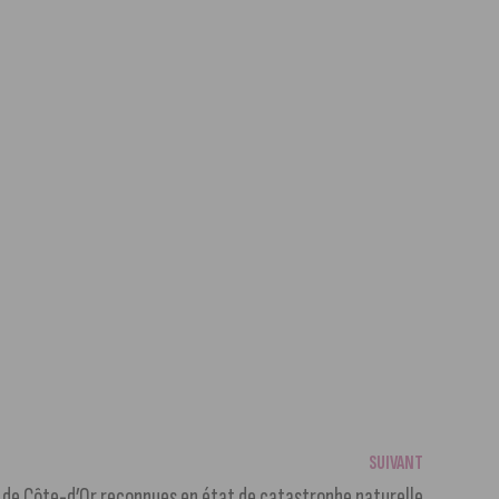
SUIVANT
de Côte-d’Or reconnues en état de catastrophe naturelle