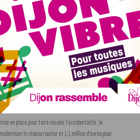
e prise de conscience de notre jeunesse sur les dangers de
é Hubert Poullot, vice-président du Conseil Départemental,
avoir organisé divers ateliers de sécurité routière, dont
iéton : la Mairie de Ruffey-les-Beaune, la Mairie de
sociation – Avenir Sportif.
ise en place pour faire reculer l’accidentalité : le
oderniser le réseau routier et 1,1 million d’euros pour