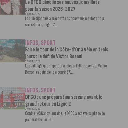
Le DFCO dévoile ses nouveaux maillots
pour la saison 2026-2027
6 AOÛT, 2026
Le club dijonnais a présenté ses nouveaux maillots pour
son retour en Ligue 2....
INFOS
,
SPORT
Faire le tour de la Côte-d’Or à vélo en trois
jours : le défi de Victor Bosoni
5 AOÛT, 2026
Le challenge que s’apprête à relever l’ultra-cycliste Victor
Bosoni est simple : parcourir 571...
INFOS
,
SPORT
DFCO : une préparation sereine avant le
grand retour en Ligue 2
3 AOÛT, 2026
Contre l’AS Nancy Lorraine, le DFCO a achevé sa phase de
préparation par un...