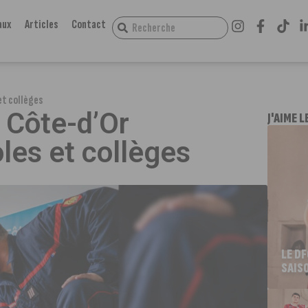
aux
Articles
Contact
et collèges
a Côte-d’Or
J'AIME L
es et collèges
LE D
SAIS