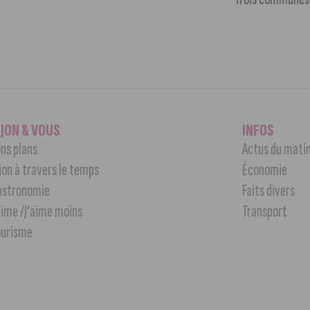
IJON & VOUS
INFOS
ns plans
Actus du mati
jon à travers le temps
Économie
astronomie
Faits divers
aime /J’aime moins
Transport
ourisme