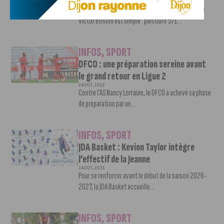
5 AOÛT, 2026
Le challenge que s’apprête à relever l’ultra-cycliste
Victor Bosoni est simple : parcourir 571...
INFOS
,
SPORT
DFCO : une préparation sereine avant
le grand retour en Ligue 2
3 AOÛT, 2026
Contre l’AS Nancy Lorraine, le DFCO a achevé sa phase
de préparation par un...
INFOS
,
SPORT
JDA Basket : Kevion Taylor intègre
l’effectif de la Jeanne
3 AOÛT, 2026
Pour se renforcer avant le début de la saison 2026-
2027, la JDA Basket accueille...
INFOS
,
SPORT