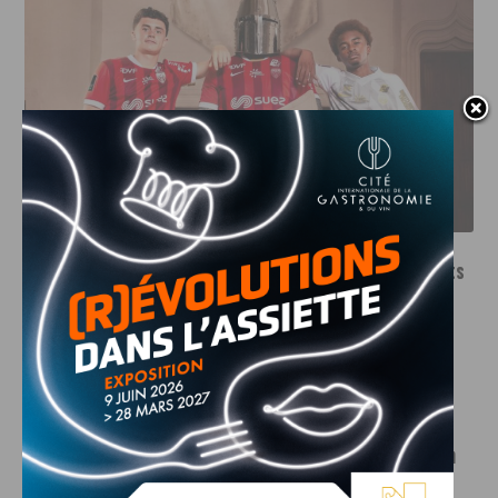
LE DFCO DÉVOILE SES NOUVEAUX MAILLOTS POUR LA
SAISON 2026-2027
INFOS
,
SPORT
Le DFCO dévoile ses nouveaux maillots
pour la saison 2026-2027
6 AOÛT, 2026
Le club dijonnais a présenté ses nouveaux maillots
pour son retour en Ligue 2....
INFOS
,
SPORT
Faire le tour de la Côte-d’Or à vélo en
trois jours : le défi de Victor Bosoni