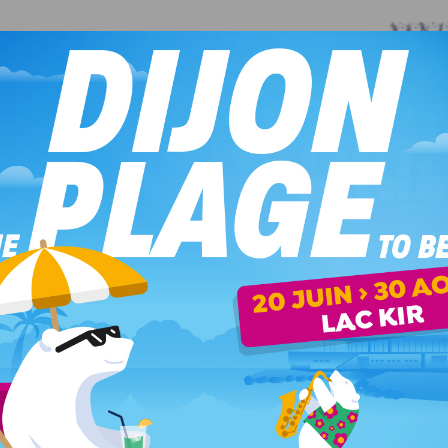
 la Côte-d’Orienne rouvrira entièrement le jeudi 4 juin. Des
la falaise de Créancey. Des blocs rocheux menaçaient de