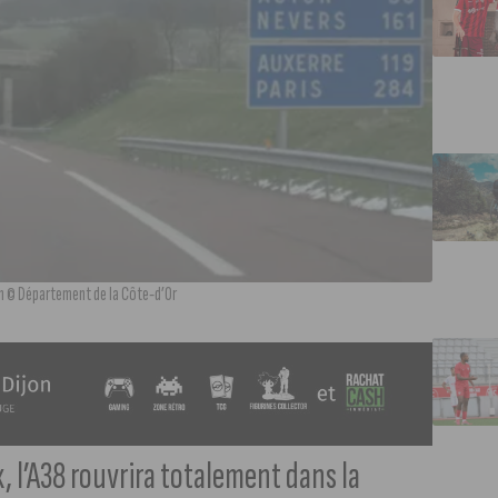
ion © Département de la Côte-d’Or
, l’A38 rouvrira totalement dans la