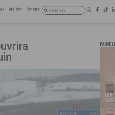
aux
Articles
Contact
uvrira
J'AIME L
uin
LE D
SAIS