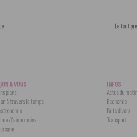
ce
Le tout pre
IJON & VOUS
INFOS
ns plans
Actus du mati
jon à travers le temps
Économie
astronomie
Faits divers
aime /J’aime moins
Transport
ourisme