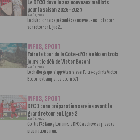
Le DFCO dévoile ses nouveaux maillots
pour la saison 2026-2027
6 AOÛT, 2026
Le club dijonnais a présenté ses nouveaux maillots pour
son retour en Ligue 2....
INFOS
,
SPORT
Faire le tour de la Côte-d’Or à vélo en trois
jours : le défi de Victor Bosoni
5 AOÛT, 2026
Le challenge que s’apprête à relever l’ultra-cycliste Victor
Bosoni est simple : parcourir 571...
INFOS
,
SPORT
DFCO : une préparation sereine avant le
grand retour en Ligue 2
3 AOÛT, 2026
Contre l’AS Nancy Lorraine, le DFCO a achevé sa phase de
préparation par un...