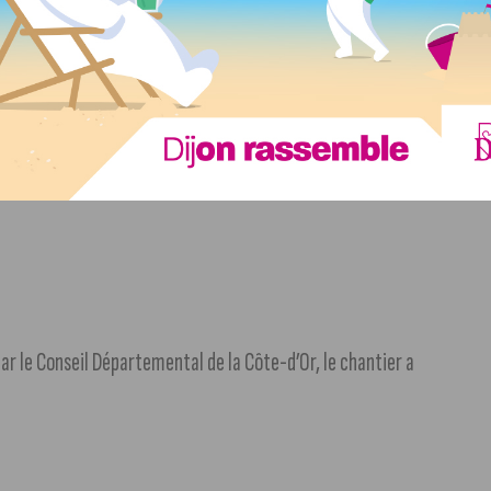
ar le Conseil Départemental de la Côte-d’Or, le chantier a