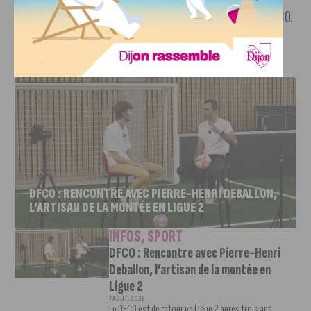
finaliser une feuille de route à l’été 2024 pour l’horizon 2030.
J'AIME LE DFCO
DFCO : RENCONTRE AVEC PIERRE-HENRI DEBALLON,
L’ARTISAN DE LA MONTÉE EN LIGUE 2
INFOS
,
SPORT
DFCO : Rencontre avec Pierre-Henri
Deballon, l’artisan de la montée en
Ligue 2
7 AOÛT, 2026
Le DFCO est de retour en Ligue 2 après trois ans