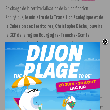
En charge de la territorialisation de la planification
écologique,
le ministre de la Transition écologique et de
la Cohésion des territoires, Christophe Béchu, ouvrira
la COP de la région Bourgogne-Franche-Comté
mercredi 13 décembre au matin au Parc des Expositions et
Congrès de Dijon, de 9h à 12h.
Le calendrier prévisionnel de la COP BFC
Comme les autres conférences régionales, la COP de
Bourgogne-Franche-Comté devrait, selon un calendrier
prévisionnel, dans un premier temps posé un diagnostic cet
hiver, avant d’identifier des leviers d’action au printemps et