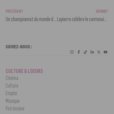
PRÉCÉDENT
SUIVANT
Un championnat du monde de MMA à Dijon
Lapierre célèbre le centenaire du magasin dijonnais Cycles Dutrion
SUIVEZ-NOUS :
CULTURE & LOISIRS
Cinéma
Culture
Emploi
Musique
Patrimoine