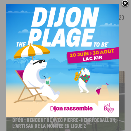
Les quatre artistes seront exposés jusqu’au 23 mars 2025.
L’accès au vernissage de ce vendredi 25 octobre, de 17 h à 20
h, est libre et gratuit.
+ d’infos sur les expositions (suivre le lien)
.
J'AIME LE DFCO
DFCO : RENCONTRE AVEC PIERRE-HENRI DEBALLON,
L’ARTISAN DE LA MONTÉE EN LIGUE 2