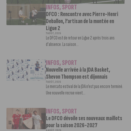
INFOS
,
SPORT
DFCO : Rencontre avec Pierre-Henri
Deballon, l’artisan de la montée en
Ligue 2
7 AOÛT, 2026
Le DFCO est de retour en Ligue 2 après trois ans
d’absence. La saison...
INFOS
,
SPORT
Nouvelle arrivée à la JDA Basket,
Shevon Thompson est dijonnais
7 AOÛT, 2026
Le mercato estival de la JDA n’est pas encore terminé.
Une nouvelle recrue vient...
INFOS
,
SPORT
Le DFCO dévoile ses nouveaux maillots
pour la saison 2026-2027
6 AOÛT, 2026