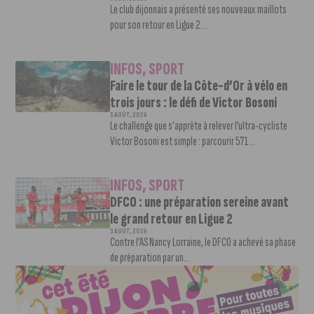
Le club dijonnais a présenté ses nouveaux maillots
pour son retour en Ligue 2....
INFOS
,
SPORT
Faire le tour de la Côte-d’Or à vélo en
trois jours : le défi de Victor Bosoni
5 AOÛT, 2026
Le challenge que s’apprête à relever l’ultra-cycliste
Victor Bosoni est simple : parcourir 571...
INFOS
,
SPORT
DFCO : une préparation sereine avant
le grand retour en Ligue 2
3 AOÛT, 2026
Contre l’AS Nancy Lorraine, le DFCO a achevé sa phase
de préparation par un...