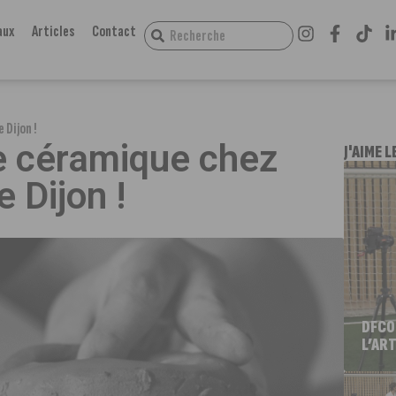
aux
Articles
Contact
 Dijon !
e céramique chez
J'AIME L
 Dijon !
DFCO
L’ART