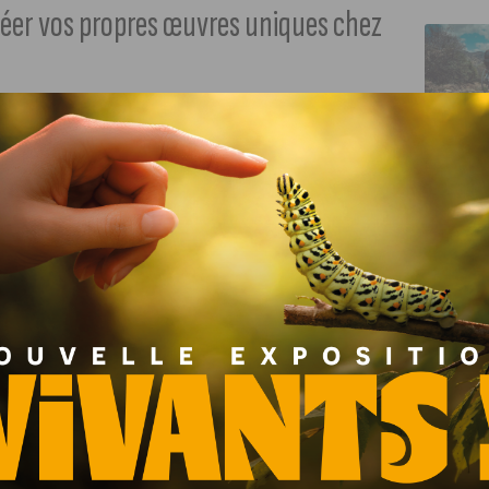
éer vos propres œuvres uniques chez
er vos techniques ? J’aime Dijon vous offre l’occasion
de céramique, chez Studio M, un atelier dijonnais créatif
30)
r de 50 € (2h30)
0)