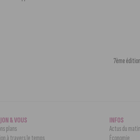
7ème édition
IJON & VOUS
INFOS
ns plans
Actus du mati
jon à travers le temps
Économie