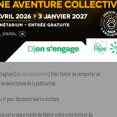
es et de repartir avec vos propres créations uniques.
stagram (
lien du concours ici
). Pour tenter de remporter un
s en description de la publication.
io M
pour découvrir leurs créations.
 pas cette opportunité de libérer votre créativité et de