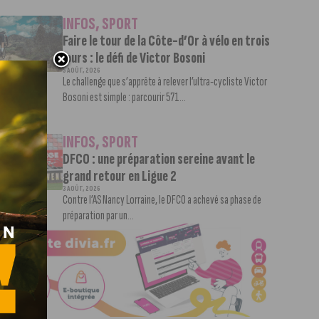
INFOS
,
SPORT
Faire le tour de la Côte-d’Or à vélo en trois
jours : le défi de Victor Bosoni
5 AOÛT, 2026
Le challenge que s’apprête à relever l’ultra-cycliste Victor
Bosoni est simple : parcourir 571...
INFOS
,
SPORT
DFCO : une préparation sereine avant le
grand retour en Ligue 2
3 AOÛT, 2026
Contre l’AS Nancy Lorraine, le DFCO a achevé sa phase de
préparation par un...