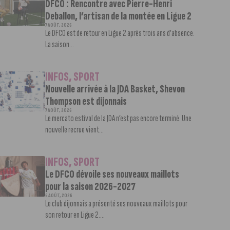
DFCO : Rencontre avec Pierre-Henri
Deballon, l’artisan de la montée en Ligue 2
7 AOÛT, 2026
Le DFCO est de retour en Ligue 2 après trois ans d’absence.
La saison...
INFOS
,
SPORT
Nouvelle arrivée à la JDA Basket, Shevon
Thompson est dijonnais
7 AOÛT, 2026
Le mercato estival de la JDA n’est pas encore terminé. Une
nouvelle recrue vient...
INFOS
,
SPORT
Le DFCO dévoile ses nouveaux maillots
pour la saison 2026-2027
6 AOÛT, 2026
Le club dijonnais a présenté ses nouveaux maillots pour
son retour en Ligue 2....