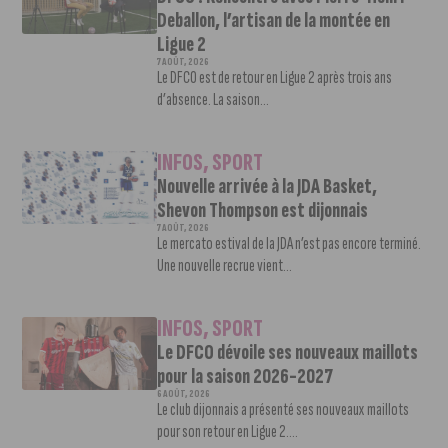
Deballon, l’artisan de la montée en
Ligue 2
7 AOÛT, 2026
Le DFCO est de retour en Ligue 2 après trois ans
d’absence. La saison...
INFOS
,
SPORT
Nouvelle arrivée à la JDA Basket,
Shevon Thompson est dijonnais
7 AOÛT, 2026
Le mercato estival de la JDA n’est pas encore terminé.
Une nouvelle recrue vient...
INFOS
,
SPORT
Le DFCO dévoile ses nouveaux maillots
pour la saison 2026-2027
6 AOÛT, 2026
Le club dijonnais a présenté ses nouveaux maillots
pour son retour en Ligue 2....