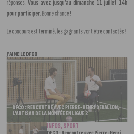
réponses.
Vous avez jusqu’au dimanche 11 juillet 14h
pour participer
. Bonne chance !
Le concours est terminé, les gagnants vont être contactés !
J'AIME LE DFCO
DFCO : RENCONTRE AVEC PIERRE-HENRI DEBALLON,
L’ARTISAN DE LA MONTÉE EN LIGUE 2
INFOS
,
SPORT
DFCO : Rencontre avec Pierre-Henri