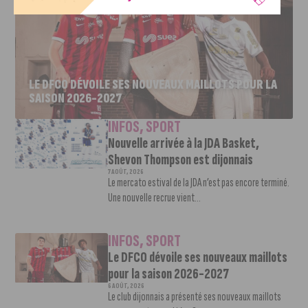
LE DFCO DÉVOILE SES NOUVEAUX MAILLOTS POUR LA
SAISON 2026-2027
INFOS
,
SPORT
Nouvelle arrivée à la JDA Basket,
Shevon Thompson est dijonnais
7 AOÛT, 2026
Le mercato estival de la JDA n’est pas encore terminé.
Une nouvelle recrue vient...
INFOS
,
SPORT
Le DFCO dévoile ses nouveaux maillots
pour la saison 2026-2027
6 AOÛT, 2026
Le club dijonnais a présenté ses nouveaux maillots