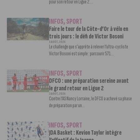
pour son retour en Ligue 2....
INFOS
,
SPORT
Faire le tour de la Côte-d’Or à vélo en
trois jours : le défi de Victor Bosoni
5 AOÛT, 2026
Le challenge que s’apprête à relever l’ultra-cycliste
Victor Bosoni est simple : parcourir 571...
INFOS
,
SPORT
DFCO : une préparation sereine avant
le grand retour en Ligue 2
3 AOÛT, 2026
Contre l’AS Nancy Lorraine, le DFCO a achevé sa phase
de préparation par un...
INFOS
,
SPORT
JDA Basket : Kevion Taylor intègre