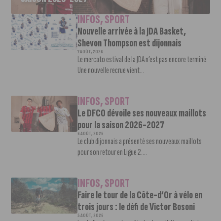
INFOS
,
SPORT
Nouvelle arrivée à la JDA Basket,
Shevon Thompson est dijonnais
7 AOÛT, 2026
Le mercato estival de la JDA n’est pas encore terminé.
Une nouvelle recrue vient...
INFOS
,
SPORT
Le DFCO dévoile ses nouveaux maillots
pour la saison 2026-2027
6 AOÛT, 2026
Le club dijonnais a présenté ses nouveaux maillots
pour son retour en Ligue 2....
INFOS
,
SPORT
Faire le tour de la Côte-d’Or à vélo en
trois jours : le défi de Victor Bosoni
5 AOÛT, 2026