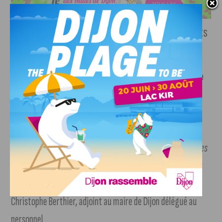
Prime de pouvoir d’achat exceptionnelle aux agents
publics aux plus faibles revenus
Facultative dans la fonction publique territoriale,
la prime
de pouvoir d’achat exceptionnelle sera octroyée aux
agents municipaux éligibles en décembre 2023
. «
Le
choix réalisé par la collectivité est de verser cette prime
prioritairement aux agentes et agents aux rémunérations les
moins élevées et pour des montants qui produisent un effet
réel sur l’amélioration de leur pouvoir d’achat »,
a déclaré
Christophe Berthier, adjoint au maire de Dijon délégué au
personnel.