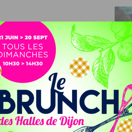
n organise un grand week-end de jeux, du 26 au 28 janvier
breux des années 80 et 90, mis à dispositions dans les
rande nouveauté de cette troisième édition : il y aura
eurs de vol.