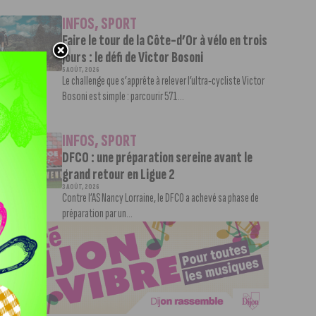
INFOS
,
SPORT
Faire le tour de la Côte-d’Or à vélo en trois
jours : le défi de Victor Bosoni
5 AOÛT, 2026
Le challenge que s’apprête à relever l’ultra-cycliste Victor
Bosoni est simple : parcourir 571...
INFOS
,
SPORT
DFCO : une préparation sereine avant le
grand retour en Ligue 2
3 AOÛT, 2026
Contre l’AS Nancy Lorraine, le DFCO a achevé sa phase de
préparation par un...