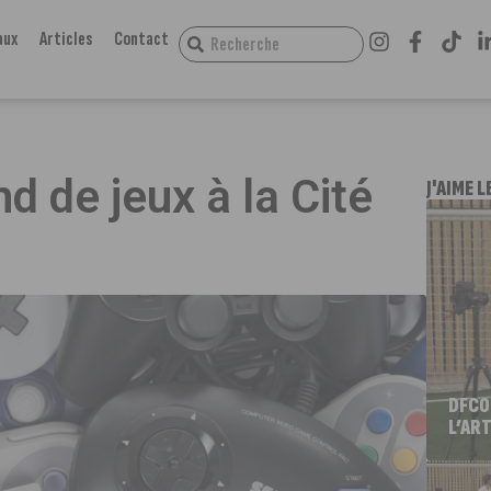
aux
Articles
Contact
e
 de jeux à la Cité
J'AIME L
DFCO
L’ART