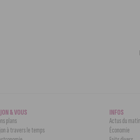
IJON & VOUS
INFOS
ns plans
Actus du mati
jon à travers le temps
Économie
astronomie
Faits divers