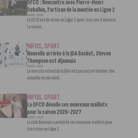
DFCO : Rencontre avec Pierre-Henri
Deballon, l’artisan de la montée en Ligue 2
7 AOÛT, 2026
Le DFCO est de retour en Ligue 2 après trois ans d’absence.
La saison...
INFOS
,
SPORT
Nouvelle arrivée à la JDA Basket, Shevon
Thompson est dijonnais
7 AOÛT, 2026
Le mercato estival de la JDA n’est pas encore terminé. Une
nouvelle recrue vient...
INFOS
,
SPORT
Le DFCO dévoile ses nouveaux maillots
pour la saison 2026-2027
6 AOÛT, 2026
Le club dijonnais a présenté ses nouveaux maillots pour
son retour en Ligue 2....