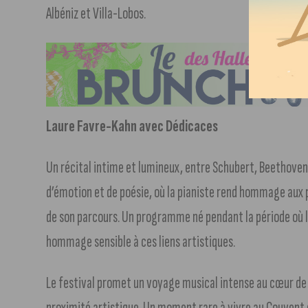
Albéniz et Villa-Lobos.
Laure Favre-Kahn avec Dédicaces
Un récital intime et lumineux, entre Schubert, Beethove
d’émotion et de poésie, où la pianiste rend hommage aux p
de son parcours. Un programme né pendant la période où 
hommage sensible à ces liens artistiques.
Le festival promet un voyage musical intense au cœur de D
proximité artistique. Un moment rare à vivre au Couvent de