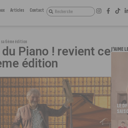
aux
Articles
Contact
r sa 6ème édition
 du Piano ! revient ce
J'AIME L
ème édition
LE D
SAIS