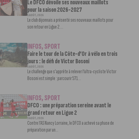
Le DFCO dévoile ses nouveaux maillots
pour la saison 2026-2027
6 AOÛT, 2026
Le club dijonnais a présenté ses nouveaux maillots pour
son retour en Ligue 2....
INFOS
,
SPORT
Faire le tour de la Côte-d’Or à vélo en trois
jours : le défi de Victor Bosoni
5 AOÛT, 2026
Le challenge que s’apprête à relever l’ultra-cycliste Victor
Bosoni est simple : parcourir 571...
INFOS
,
SPORT
DFCO : une préparation sereine avant le
grand retour en Ligue 2
3 AOÛT, 2026
Contre l’AS Nancy Lorraine, le DFCO a achevé sa phase de
préparation par un...