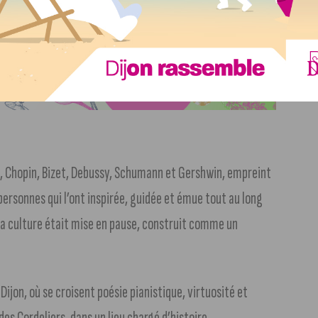
n, Chopin, Bizet, Debussy, Schumann et Gershwin, empreint
ersonnes qui l’ont inspirée, guidée et émue tout au long
la culture était mise en pause, construit comme un
ijon, où se croisent poésie pianistique, virtuosité et
s Cordeliers, dans un lieu chargé d’histoire.