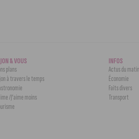
IJON & VOUS
INFOS
ns plans
Actus du mati
jon à travers le temps
Économie
astronomie
Faits divers
aime /J’aime moins
Transport
ourisme