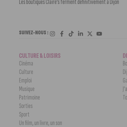
Les boutiques Claire’s ferment définitivement à Dijon
SUIVEZ-NOUS :
CULTURE & LOISIRS
D
Cinéma
Bo
Culture
Di
Emploi
G
Musique
J’
Patrimoine
T
Sorties
Sport
Un film, un livre, un son