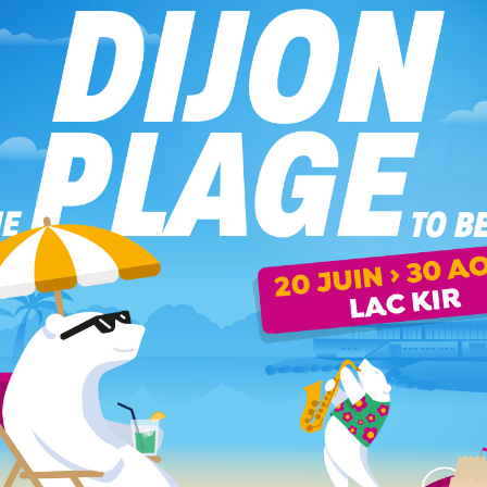
éderont sur scène, chacun avec un univers singulier :
nis des compositeurs que l’Histoire n’a pas toujours laissé
 sont un refuge où les notes dévoilent des
 Il présentera chaque pièce pour offrir un moment intime
vibrant et lumineux : un voyage chaleureux à son
populaires et leurs couleurs multiples, entre Séverac,