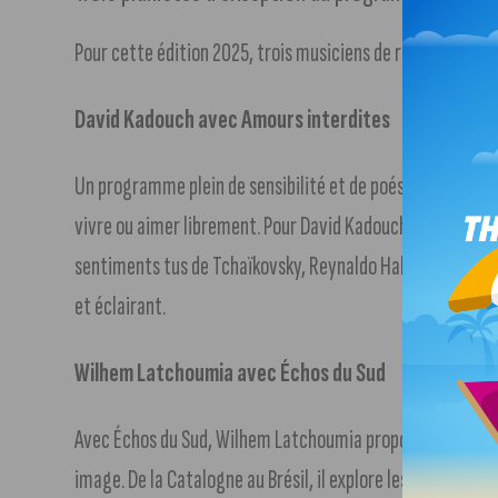
Pour cette édition 2025, trois musiciens de renom se succ
David Kadouch avec Amours interdites
Un programme plein de sensibilité et de poésie où sont réu
vivre ou aimer librement. Pour David Kadouch, ces œuvres
sentiments tus de Tchaïkovsky, Reynaldo Hahn et Poulenc.
et éclairant.
Wilhem Latchoumia avec Échos du Sud
Avec Échos du Sud, Wilhem Latchoumia propose un récital 
image. De la Catalogne au Brésil, il explore les musiques 