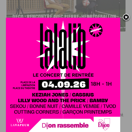
DFCO : RENCONTRE AVEC PIERRE-HENRI DEBALLON,
L’ARTISAN DE LA MONTÉE EN LIGUE 2
INFOS
,
SPORT
DFCO : Rencontre avec Pierre-Henri
Deballon, l’artisan de la montée en
Ligue 2
7 AOÛT, 2026
Le DFCO est de retour en Ligue 2 après trois ans
d’absence. La saison...
INFOS
,
SPORT
Nouvelle arrivée à la JDA Basket,
Shevon Thompson est dijonnais
7 AOÛT, 2026
Le mercato estival de la JDA n’est pas encore terminé.
Une nouvelle recrue vient...