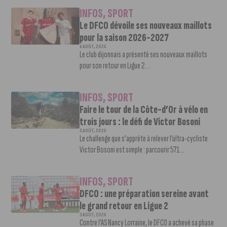
INFOS
,
SPORT
Le DFCO dévoile ses nouveaux maillots
pour la saison 2026-2027
6 AOÛT, 2026
Le club dijonnais a présenté ses nouveaux maillots
pour son retour en Ligue 2....
INFOS
,
SPORT
Faire le tour de la Côte-d’Or à vélo en
trois jours : le défi de Victor Bosoni
5 AOÛT, 2026
Le challenge que s’apprête à relever l’ultra-cycliste
Victor Bosoni est simple : parcourir 571...
INFOS
,
SPORT
DFCO : une préparation sereine avant
le grand retour en Ligue 2
3 AOÛT, 2026
Contre l’AS Nancy Lorraine, le DFCO a achevé sa phase