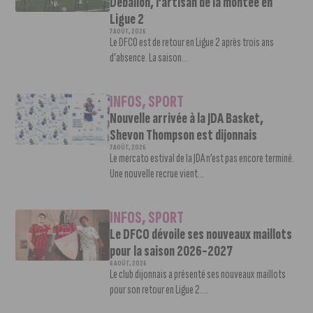
Deballon, l’artisan de la montée en
Ligue 2
7 AOÛT, 2026
Le DFCO est de retour en Ligue 2 après trois ans
d’absence. La saison...
INFOS
,
SPORT
Nouvelle arrivée à la JDA Basket,
Shevon Thompson est dijonnais
7 AOÛT, 2026
Le mercato estival de la JDA n’est pas encore terminé.
Une nouvelle recrue vient...
INFOS
,
SPORT
Le DFCO dévoile ses nouveaux maillots
pour la saison 2026-2027
6 AOÛT, 2026
Le club dijonnais a présenté ses nouveaux maillots
pour son retour en Ligue 2....