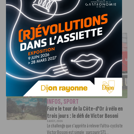
J'AIME LE DFCO
DFCO : UNE PRÉPARATION SEREINE AVANT LE GRAND
RETOUR EN LIGUE 2
INFOS
,
SPORT
Faire le tour de la Côte-d’Or à vélo en
trois jours : le défi de Victor Bosoni
5 AOÛT, 2026
Le challenge que s’apprête à relever l’ultra-cycliste
Victor Bosoni est simple : parcourir 571...