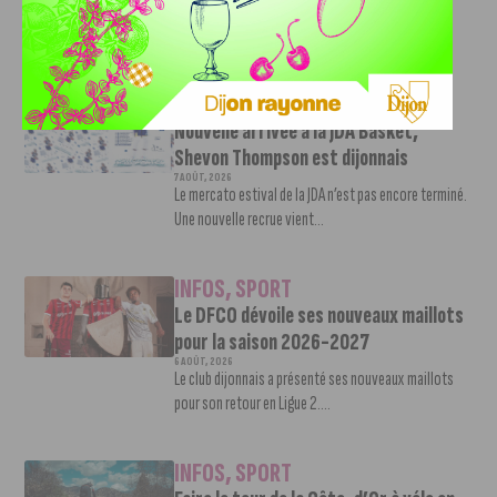
Le DFCO est de retour en Ligue 2 après trois ans
d’absence. La saison...
INFOS
,
SPORT
Nouvelle arrivée à la JDA Basket,
Shevon Thompson est dijonnais
7 AOÛT, 2026
Le mercato estival de la JDA n’est pas encore terminé.
Une nouvelle recrue vient...
INFOS
,
SPORT
Le DFCO dévoile ses nouveaux maillots
pour la saison 2026-2027
6 AOÛT, 2026
Le club dijonnais a présenté ses nouveaux maillots
pour son retour en Ligue 2....
INFOS
,
SPORT