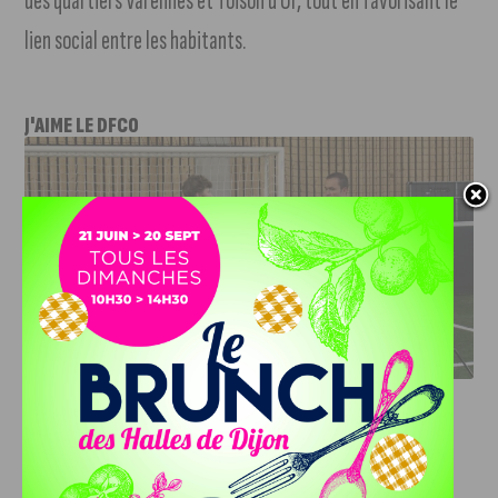
des quartiers Varennes et Toison d’Or, tout en favorisant le
lien social entre les habitants.
J'AIME LE DFCO
DFCO : RENCONTRE AVEC PIERRE-HENRI DEBALLON,
L’ARTISAN DE LA MONTÉE EN LIGUE 2
INFOS
,
SPORT
DFCO : Rencontre avec Pierre-Henri
Deballon, l’artisan de la montée en
Ligue 2
7 AOÛT, 2026