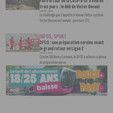
Faire le tour de la Côte-d’Or à vélo en
trois jours : le défi de Victor Bosoni
5 AOÛT, 2026
Le challenge que s’apprête à relever l’ultra-cycliste
Victor Bosoni est simple : parcourir 571...
INFOS
,
SPORT
DFCO : une préparation sereine avant
le grand retour en Ligue 2
3 AOÛT, 2026
Contre l’AS Nancy Lorraine, le DFCO a achevé sa phase
de préparation par un...