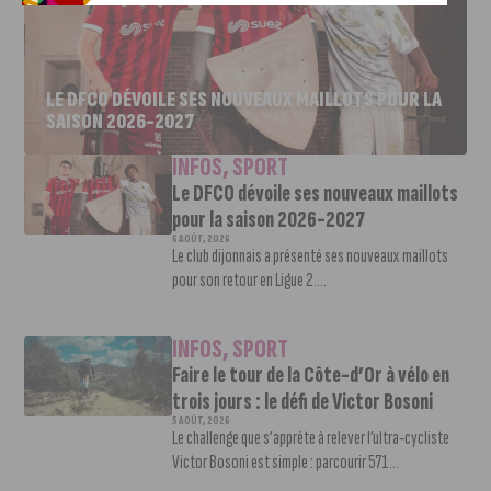
LE DFCO DÉVOILE SES NOUVEAUX MAILLOTS POUR LA
SAISON 2026-2027
INFOS
,
SPORT
Le DFCO dévoile ses nouveaux maillots
pour la saison 2026-2027
6 AOÛT, 2026
Le club dijonnais a présenté ses nouveaux maillots
pour son retour en Ligue 2....
INFOS
,
SPORT
Faire le tour de la Côte-d’Or à vélo en
trois jours : le défi de Victor Bosoni
5 AOÛT, 2026
Le challenge que s’apprête à relever l’ultra-cycliste
Victor Bosoni est simple : parcourir 571...