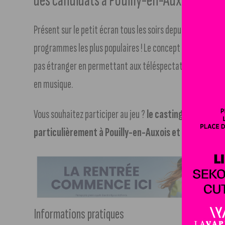
des candidats à Pouilly-en-Auxois et ses
Présent sur le petit écran tous les soirs depuis plus de 15 a
programmes les plus populaires ! Le concept du jeu, consis
pas étranger en permettant aux téléspectateurs, seuls, en
en musique.
Vous souhaitez participer au jeu ?
le casting de l’émiss
particulièrement à Pouilly-en-Auxois et ses alentou
Informations pratiques