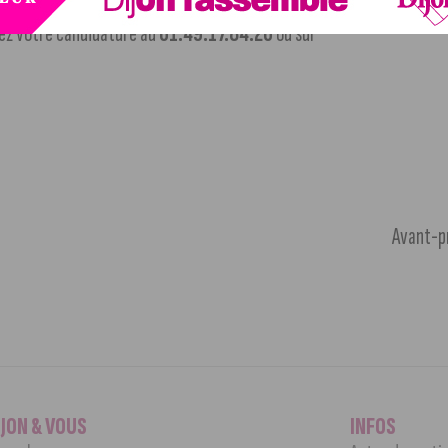
oyez votre candidature au
01.49.17.84.20
ou sur
Avant-pr
IJON & VOUS
INFOS