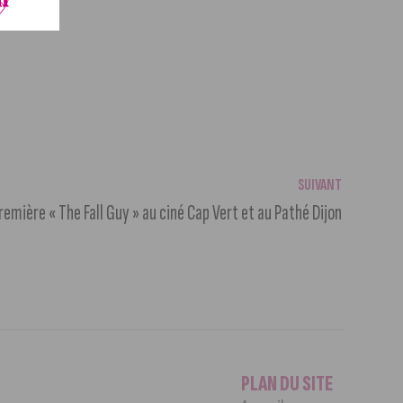
SUIVANT
emière « The Fall Guy » au ciné Cap Vert et au Pathé Dijon
PLAN DU SITE