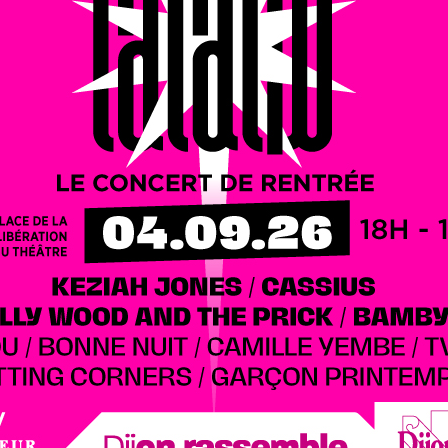
 alentours.
ns, « N’oubliez pas les paroles ! » est devenu l’un des
tant en la restitution des paroles d’une chanson, n’y est
 famille ou entre amis, de passer des soirées conviviales
ion cherche des candidats en Côte-d’Or, et plus
rs
.