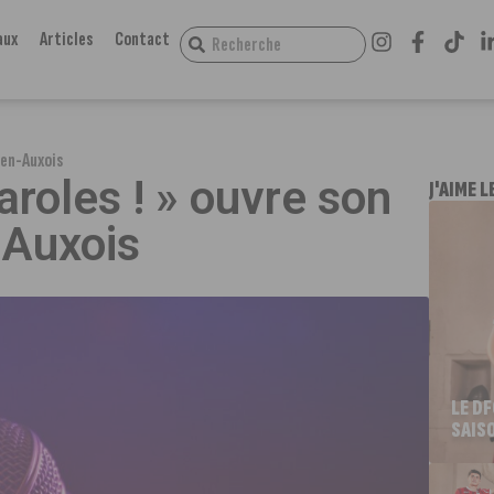
aux
Articles
Contact
y-en-Auxois
aroles ! » ouvre son
J'AIME L
-Auxois
LE D
SAIS