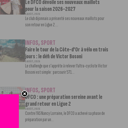
Le DFCO dévoile ses nouveaux maillots
pour la saison 2026-2027
6 AOÛT, 2026
Le club dijonnais a présenté ses nouveaux maillots pour
son retour en Ligue 2....
INFOS
,
SPORT
Faire le tour de la Côte-d’Or à vélo en trois
jours : le défi de Victor Bosoni
5 AOÛT, 2026
Le challenge que s’apprête à relever l’ultra-cycliste Victor
Bosoni est simple : parcourir 571...
INFOS
,
SPORT
DFCO : une préparation sereine avant le
grand retour en Ligue 2
3 AOÛT, 2026
Contre l’AS Nancy Lorraine, le DFCO a achevé sa phase de
préparation par un...