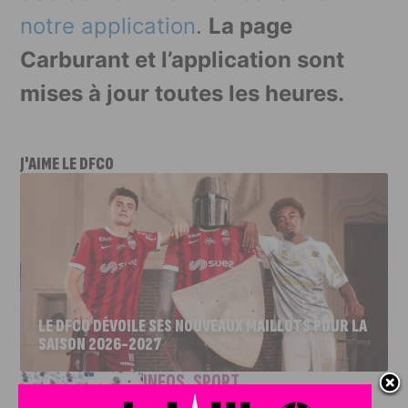
notre application
.
La page
Carburant et l’application sont
mises à jour toutes les heures.
J'AIME LE DFCO
LE DFCO DÉVOILE SES NOUVEAUX MAILLOTS POUR LA
SAISON 2026-2027
INFOS
,
SPORT
Nouvelle arrivée à la JDA Basket,