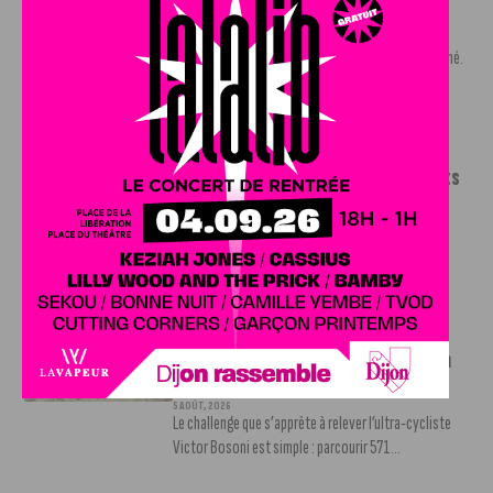
Shevon Thompson est dijonnais
7 AOÛT, 2026
Le mercato estival de la JDA n’est pas encore terminé.
Une nouvelle recrue vient...
INFOS
,
SPORT
Le DFCO dévoile ses nouveaux maillots
pour la saison 2026-2027
6 AOÛT, 2026
Le club dijonnais a présenté ses nouveaux maillots
pour son retour en Ligue 2....
INFOS
,
SPORT
Faire le tour de la Côte-d’Or à vélo en
trois jours : le défi de Victor Bosoni
5 AOÛT, 2026
Le challenge que s’apprête à relever l’ultra-cycliste
Victor Bosoni est simple : parcourir 571...