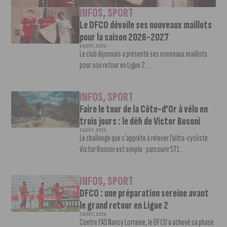
INFOS
,
SPORT
Le DFCO dévoile ses nouveaux maillots
pour la saison 2026-2027
6 AOÛT, 2026
Le club dijonnais a présenté ses nouveaux maillots
pour son retour en Ligue 2....
INFOS
,
SPORT
Faire le tour de la Côte-d’Or à vélo en
trois jours : le défi de Victor Bosoni
5 AOÛT, 2026
Le challenge que s’apprête à relever l’ultra-cycliste
Victor Bosoni est simple : parcourir 571...
INFOS
,
SPORT
DFCO : une préparation sereine avant
le grand retour en Ligue 2
3 AOÛT, 2026
Contre l’AS Nancy Lorraine, le DFCO a achevé sa phase