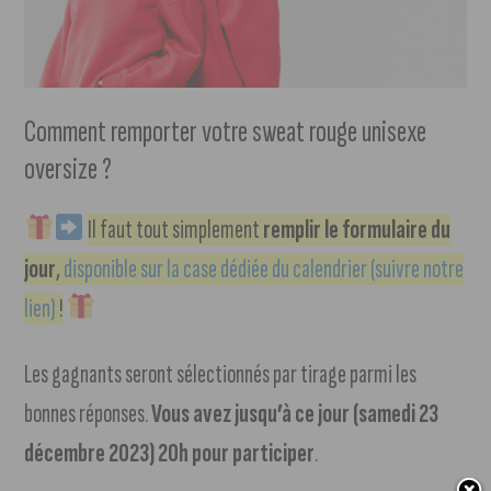
Comment remporter votre sweat rouge unisexe
oversize ?
Il faut tout simplement
remplir le formulaire du
jour
,
disponible sur la case dédiée du calendrier (suivre notre
lien)
!
Les gagnants seront sélectionnés par tirage parmi les
bonnes réponses.
Vous avez jusqu’à ce jour (samedi 23
décembre 2023) 20h pour participer
.