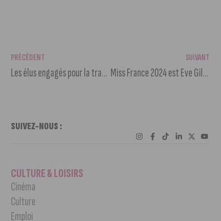
PRÉCÉDENT
SUIVANT
Les élus engagés pour la transition au salon des maires de Côte-d’Or
Miss France 2024 est Eve Gilles, Miss Nord-Pas-De-Calais
SUIVEZ-NOUS :
CULTURE & LOISIRS
Cinéma
Culture
Emploi