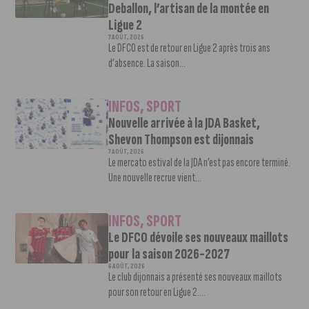
Deballon, l’artisan de la montée en
Ligue 2
7 AOÛT, 2026
Le DFCO est de retour en Ligue 2 après trois ans
d’absence. La saison...
INFOS
,
SPORT
Nouvelle arrivée à la JDA Basket,
Shevon Thompson est dijonnais
7 AOÛT, 2026
Le mercato estival de la JDA n’est pas encore terminé.
Une nouvelle recrue vient...
INFOS
,
SPORT
Le DFCO dévoile ses nouveaux maillots
pour la saison 2026-2027
6 AOÛT, 2026
Le club dijonnais a présenté ses nouveaux maillots
pour son retour en Ligue 2....