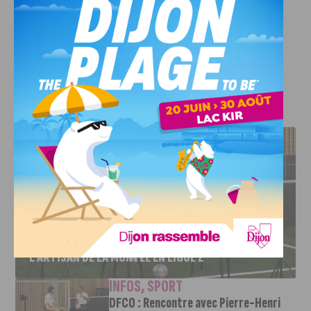
l’Avent aujourd’hui, vous pourrez de nouveau participer
demain !
Bonne chance !
J'AIME LE DFCO
DFCO : RENCONTRE AVEC PIERRE-HENRI DEBALLON,
L’ARTISAN DE LA MONTÉE EN LIGUE 2
INFOS
,
SPORT
DFCO : Rencontre avec Pierre-Henri