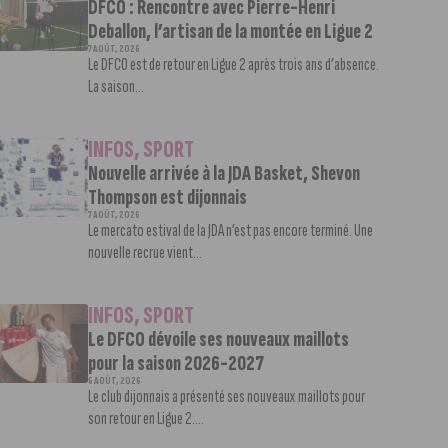
DFCO : Rencontre avec Pierre-Henri
Deballon, l’artisan de la montée en Ligue 2
7 AOÛT, 2026
Le DFCO est de retour en Ligue 2 après trois ans d’absence.
La saison...
INFOS
,
SPORT
Nouvelle arrivée à la JDA Basket, Shevon
Thompson est dijonnais
7 AOÛT, 2026
Le mercato estival de la JDA n’est pas encore terminé. Une
nouvelle recrue vient...
INFOS
,
SPORT
Le DFCO dévoile ses nouveaux maillots
pour la saison 2026-2027
6 AOÛT, 2026
Le club dijonnais a présenté ses nouveaux maillots pour
son retour en Ligue 2....