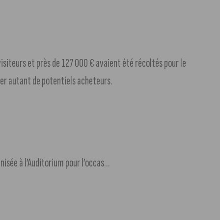
isiteurs et près de 127 000 € avaient été récoltés pour le
rer autant de potentiels acheteurs.
Journée mondiale des donneurs de sang : une collecte organisée à l’Auditorium pour l’occasion