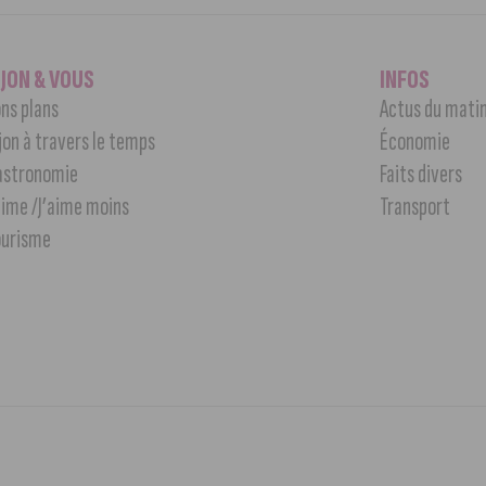
IJON & VOUS
INFOS
ns plans
Actus du mati
jon à travers le temps
Économie
astronomie
Faits divers
aime /J’aime moins
Transport
ourisme