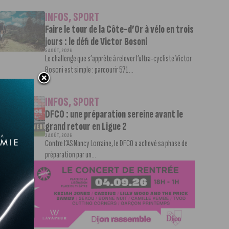
INFOS
,
SPORT
Faire le tour de la Côte-d’Or à vélo en trois
jours : le défi de Victor Bosoni
5 AOÛT, 2026
Le challenge que s’apprête à relever l’ultra-cycliste Victor
Bosoni est simple : parcourir 571...
INFOS
,
SPORT
DFCO : une préparation sereine avant le
grand retour en Ligue 2
3 AOÛT, 2026
Contre l’AS Nancy Lorraine, le DFCO a achevé sa phase de
préparation par un...