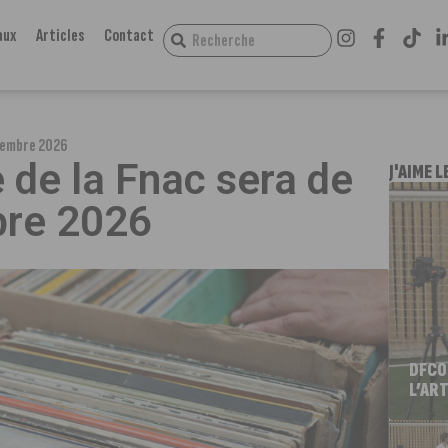
aux
Articles
Contact
ptembre 2026
e de la Fnac sera de
J'AIME L
bre 2026
DFCO
L’ART