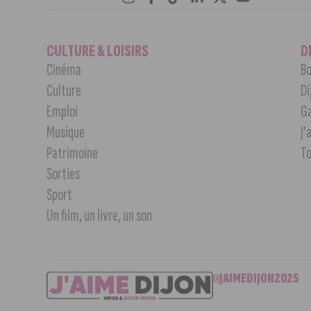
CULTURE & LOISIRS
D
Cinéma
Bo
Culture
Di
Emploi
G
Musique
J’
Patrimoine
T
Sorties
Sport
Un film, un livre, un son
©JAIMEDIJON2025