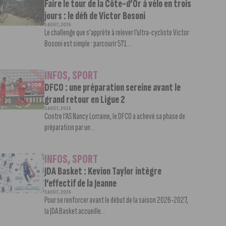
Faire le tour de la Côte-d’Or à vélo en trois
jours : le défi de Victor Bosoni
5 AOÛT, 2026
Le challenge que s’apprête à relever l’ultra-cycliste Victor
Bosoni est simple : parcourir 571...
INFOS
,
SPORT
DFCO : une préparation sereine avant le
grand retour en Ligue 2
3 AOÛT, 2026
Contre l’AS Nancy Lorraine, le DFCO a achevé sa phase de
préparation par un...
INFOS
,
SPORT
JDA Basket : Kevion Taylor intègre
l’effectif de la Jeanne
3 AOÛT, 2026
Pour se renforcer avant le début de la saison 2026-2027,
la JDA Basket accueille...