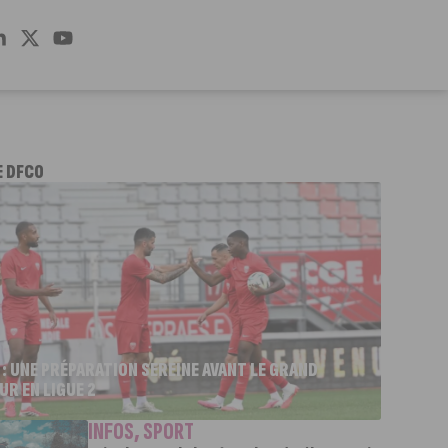
E DFCO
 : UNE PRÉPARATION SEREINE AVANT LE GRAND
UR EN LIGUE 2
INFOS
,
SPORT