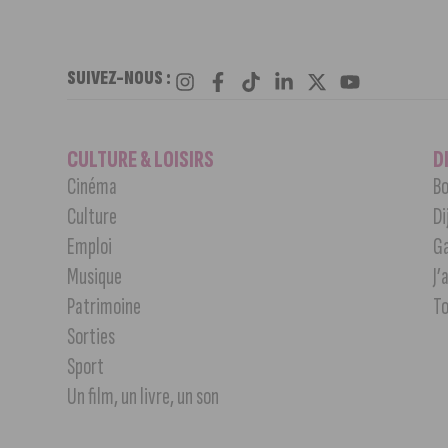
SUIVEZ-NOUS :
CULTURE & LOISIRS
D
Cinéma
Bo
Culture
Di
Emploi
G
Musique
J’
Patrimoine
T
Sorties
Sport
Un film, un livre, un son