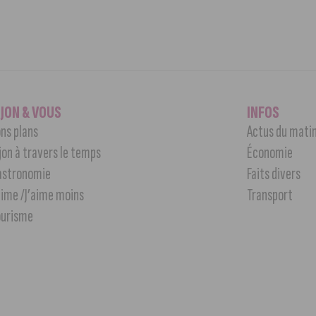
IJON & VOUS
INFOS
ns plans
Actus du mati
jon à travers le temps
Économie
astronomie
Faits divers
aime /J’aime moins
Transport
ourisme