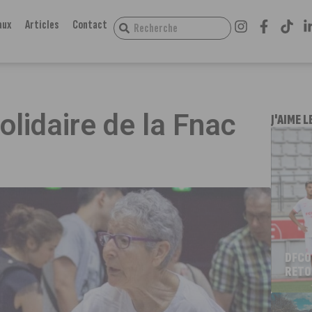
aux
Articles
Contact
n
lidaire de la Fnac
J'AIME L
DFCO
RETO