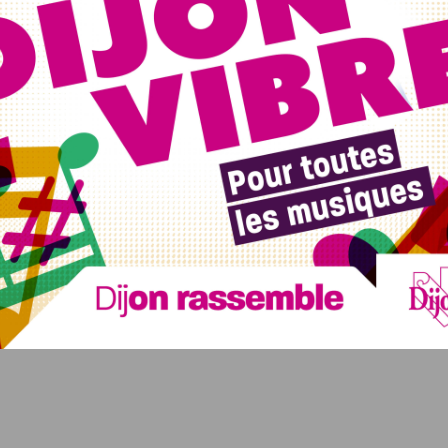
ction, en faisant le plein de produits culturels à prix
 organisent cette belle initiative le dimanche 4 juin
 1 euro en signe de solidarité.