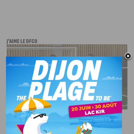
J'AIME LE DFCO
DFCO : RENCONTRE AVEC PIERRE-HENRI DEBALLON,
L’ARTISAN DE LA MONTÉE EN LIGUE 2
INFOS
,
SPORT
DFCO : Rencontre avec Pierre-Henri
Deballon, l’artisan de la montée en