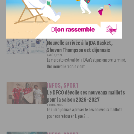
Ligue 2
7 AOÛT, 2026
Le DFCO est de retour en Ligue 2 après trois ans
d’absence. La saison...
INFOS
,
SPORT
Nouvelle arrivée à la JDA Basket,
Shevon Thompson est dijonnais
7 AOÛT, 2026
Le mercato estival de la JDA n’est pas encore terminé.
Une nouvelle recrue vient...
INFOS
,
SPORT
Le DFCO dévoile ses nouveaux maillots
pour la saison 2026-2027
6 AOÛT, 2026
Le club dijonnais a présenté ses nouveaux maillots
pour son retour en Ligue 2....