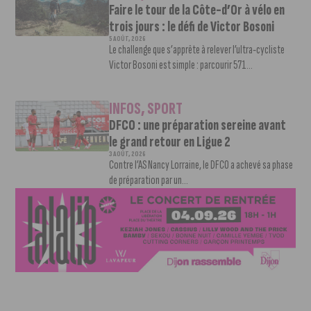
Faire le tour de la Côte-d’Or à vélo en
trois jours : le défi de Victor Bosoni
5 AOÛT, 2026
Le challenge que s’apprête à relever l’ultra-cycliste
Victor Bosoni est simple : parcourir 571...
INFOS
,
SPORT
DFCO : une préparation sereine avant
le grand retour en Ligue 2
3 AOÛT, 2026
Contre l’AS Nancy Lorraine, le DFCO a achevé sa phase
de préparation par un...