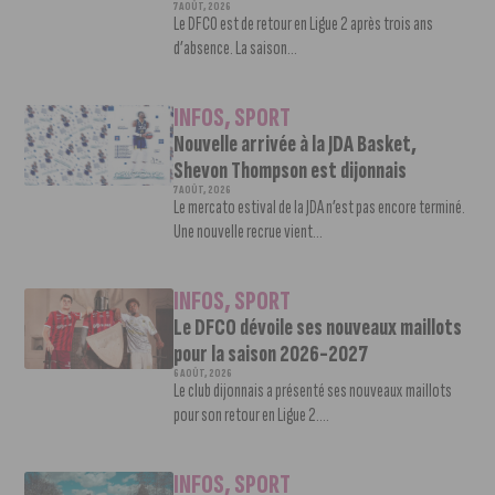
7 AOÛT, 2026
Le DFCO est de retour en Ligue 2 après trois ans
d’absence. La saison...
INFOS
,
SPORT
Nouvelle arrivée à la JDA Basket,
Shevon Thompson est dijonnais
7 AOÛT, 2026
Le mercato estival de la JDA n’est pas encore terminé.
Une nouvelle recrue vient...
INFOS
,
SPORT
Le DFCO dévoile ses nouveaux maillots
pour la saison 2026-2027
6 AOÛT, 2026
Le club dijonnais a présenté ses nouveaux maillots
pour son retour en Ligue 2....
INFOS
,
SPORT