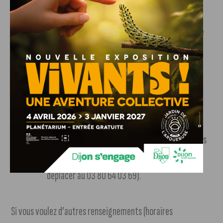
vitrage 4/16/4 ; lavabo et WC, receveurs de
douche céramique ; pack extraction système de
chauffage, divers équipements de chauffage
central : chauffe-eau, radiateurs, sèche
serviette…
Saint-Prix-les-Arnais
:
Tolaccia André
, 12 rue
du creux marly – Hameau de Mercey. En vente :
Bois, matériaux de construction, machine, outils
neufs (les contacter par téléphone avant de se
déplacer au 03 80 64 03 69).
Si vous voulez d’autres renseignements (horaires