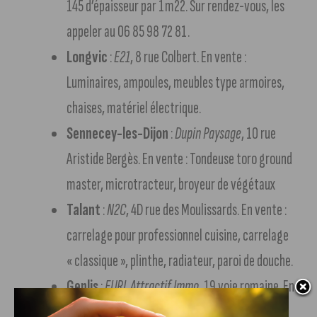
145 d’épaisseur par 1m22. Sur rendez-vous, les
appeler au 06 85 98 72 81.
Longvic
:
E21
, 8 rue Colbert. En vente :
Luminaires, ampoules, meubles type armoires,
chaises, matériel électrique.
Sennecey-les-Dijon
:
Dupin Paysage
, 10 rue
Aristide Bergès. En vente : Tondeuse toro ground
master, microtracteur, broyeur de végétaux
Talant
:
N2C
, 4D rue des Moulissards. En vente :
carrelage pour professionnel cuisine, carrelage
« classique », plinthe, radiateur, paroi de douche.
Genlis
:
EURL Attractif Immo
, 19 voie romaine. En
vente : Fenêtres PVC gris clair RAL 7035, double