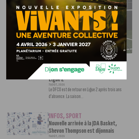
DFCO : RENCONTRE AVEC PIERRE-HENRI DEBALLON,
L’ARTISAN DE LA MONTÉE EN LIGUE 2
INFOS
,
SPORT
DFCO : Rencontre avec Pierre-Henri
Deballon, l’artisan de la montée en
Ligue 2
7 AOÛT, 2026
Le DFCO est de retour en Ligue 2 après trois ans
d’absence. La saison...
INFOS
,
SPORT
Nouvelle arrivée à la JDA Basket,
Shevon Thompson est dijonnais
7 AOÛT, 2026