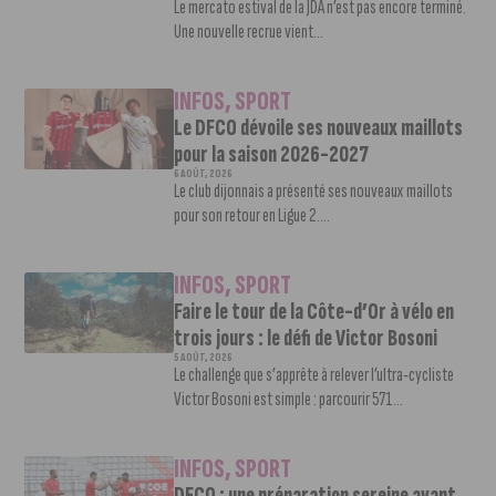
Le mercato estival de la JDA n’est pas encore terminé.
Une nouvelle recrue vient...
INFOS
,
SPORT
Le DFCO dévoile ses nouveaux maillots
pour la saison 2026-2027
6 AOÛT, 2026
Le club dijonnais a présenté ses nouveaux maillots
pour son retour en Ligue 2....
INFOS
,
SPORT
Faire le tour de la Côte-d’Or à vélo en
trois jours : le défi de Victor Bosoni
5 AOÛT, 2026
Le challenge que s’apprête à relever l’ultra-cycliste
Victor Bosoni est simple : parcourir 571...
INFOS
,
SPORT
DFCO : une préparation sereine avant