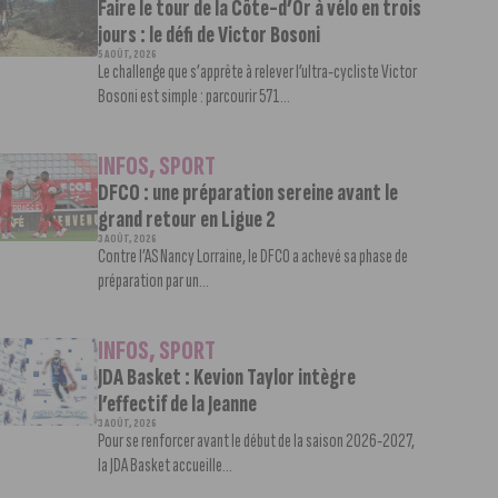
Faire le tour de la Côte-d’Or à vélo en trois
jours : le défi de Victor Bosoni
5 AOÛT, 2026
Le challenge que s’apprête à relever l’ultra-cycliste Victor
Bosoni est simple : parcourir 571...
INFOS
,
SPORT
DFCO : une préparation sereine avant le
grand retour en Ligue 2
3 AOÛT, 2026
Contre l’AS Nancy Lorraine, le DFCO a achevé sa phase de
préparation par un...
INFOS
,
SPORT
JDA Basket : Kevion Taylor intègre
l’effectif de la Jeanne
3 AOÛT, 2026
Pour se renforcer avant le début de la saison 2026-2027,
la JDA Basket accueille...