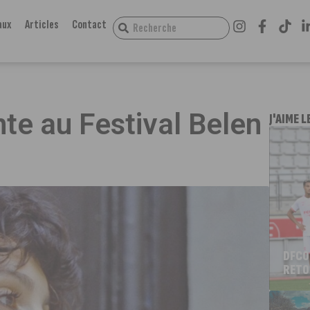
aux
Articles
Contact
te au Festival Belen
J'AIME L
DFCO
RETO