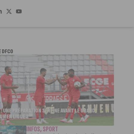
E DFCO
 : UNE PRÉPARATION SEREINE AVANT LE GRAND
UR EN LIGUE 2
INFOS
,
SPORT