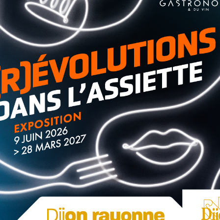
prévoir pour l’organisation de l’événement :
Dieu à la Collégiale Notre-Dame
(Lubiana, André
 abris seront présents au cas où quelques averses