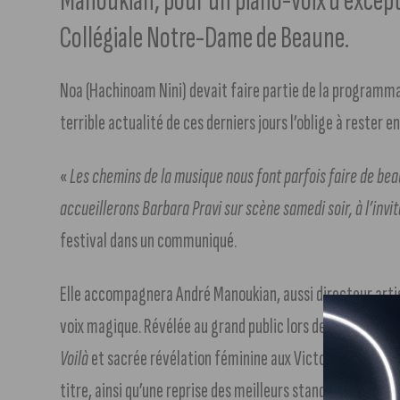
Manoukian, pour un piano-voix d’excepti
Collégiale Notre-Dame de Beaune.
Noa (Hachinoam Nini) devait faire partie de la programmat
terrible actualité de ces derniers jours l’oblige à rester en
«
Les chemins de la musique nous font parfois faire de beau
accueillerons Barbara Pravi sur scène samedi soir, à l’inv
festival dans un communiqué.
Elle accompagnera André Manoukian, aussi directeur arti
voix magique. Révélée au grand public lors de sa particip
Voilà
et sacrée révélation féminine aux Victoires de la Mu
titre, ainsi qu’une reprise des meilleurs standards du répe