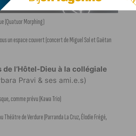
que (Quatuor Morphing)
ous un espace couvert (concert de Miguel Sol et Gaëtan
 de l’Hôtel-Dieu à la collégiale
ara Pravi & ses ami.e.s)
osque, comme prévu (Kawa Trio)
 Théâtre de Verdure (Parranda La Cruz, Élodie Frégé,