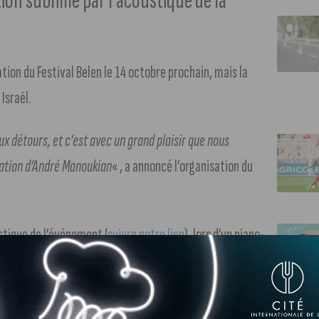
on sublimé par l’acoustique de la
ion du Festival Belen le 14 octobre prochain, mais la
 Israël.
x détours, et c’est avec un grand plaisir que nous
itation d’André Manoukian
« , a annoncé l’organisation du
stique de l’événement (
suivre notre lien
), lors d’un piano-
ation au concours de l’Eurovision en 2021, avec sa chanson
sique l’année suivante, elle interprétera ses plus grands
rtoire.