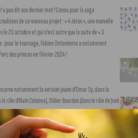
n’a pas dit son dernier mot ! Connu pour la saga
oulisses de ce nouveau projet : « 4 zéros », une nouvelle
 le 23 octobre et qui n’est autre que la suite de « 3
e : pour le tournage, Fabien Onteniente a notamment
rc des princes en février 2024 !
incarne notamment la version jeune d’Omar Sy, dans la
s le rôle d’Alain Colonna), Didier Bourdon (dans le rôle de José
our les personnages principaux.
 le rôle de DZ), Didier Drogba, David Ginola, Guy Roux,