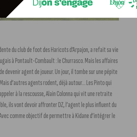
ente du club de foot des Haricots d’Arpajon, a refait sa vie
ugais à Pontault-Combault : le Churrasco. Mais les affaires
de devenir agent de joueur. Un jour, il tombe sur une pépite
… Mais d’autres agents rodent, déjà autour… Les Pinto qui
appeler à la rescousse, Alain Colonna qui vit une retraite
le, ils vont devoir affronter DZ, l’agent le plus influent du
 Avec comme objectif de permettre à Kidane d’intégrer le