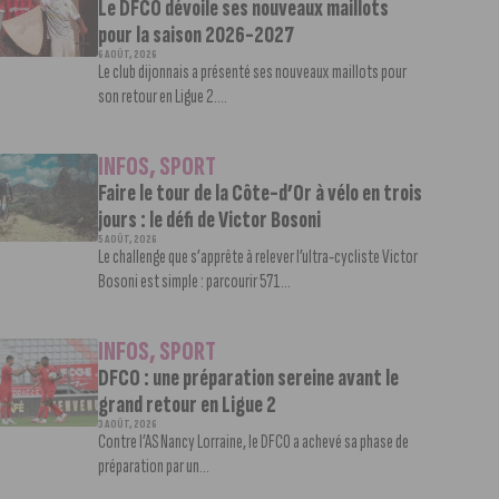
Le DFCO dévoile ses nouveaux maillots
pour la saison 2026-2027
6 AOÛT, 2026
Le club dijonnais a présenté ses nouveaux maillots pour
son retour en Ligue 2....
INFOS
,
SPORT
Faire le tour de la Côte-d’Or à vélo en trois
jours : le défi de Victor Bosoni
5 AOÛT, 2026
Le challenge que s’apprête à relever l’ultra-cycliste Victor
Bosoni est simple : parcourir 571...
INFOS
,
SPORT
DFCO : une préparation sereine avant le
grand retour en Ligue 2
3 AOÛT, 2026
Contre l’AS Nancy Lorraine, le DFCO a achevé sa phase de
préparation par un...