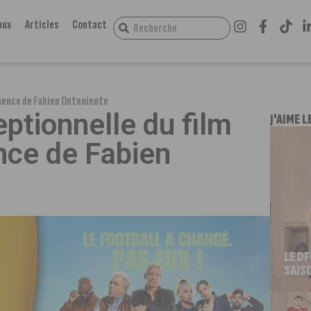
aux
Articles
Contact
ésence de Fabien Onteniente
ptionnelle du film
J'AIME L
nce de Fabien
LE D
SAIS