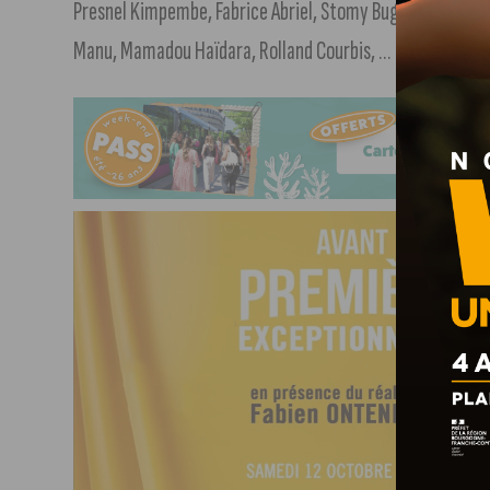
Presnel Kimpembe, Fabrice Abriel, Stomy Bugsy, Mohamed He
Manu, Mamadou Haïdara, Rolland Courbis, …