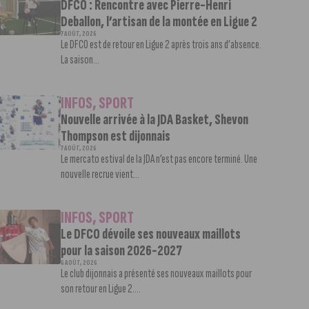
DFCO : Rencontre avec Pierre-Henri
Deballon, l’artisan de la montée en Ligue 2
7 AOÛT, 2026
Le DFCO est de retour en Ligue 2 après trois ans d’absence.
La saison...
INFOS
,
SPORT
Nouvelle arrivée à la JDA Basket, Shevon
Thompson est dijonnais
7 AOÛT, 2026
Le mercato estival de la JDA n’est pas encore terminé. Une
nouvelle recrue vient...
INFOS
,
SPORT
Le DFCO dévoile ses nouveaux maillots
pour la saison 2026-2027
6 AOÛT, 2026
Le club dijonnais a présenté ses nouveaux maillots pour
son retour en Ligue 2....