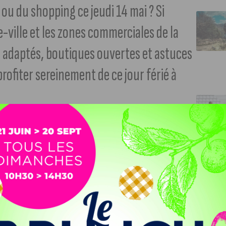
 ou du shopping ce jeudi 14 mai ? Si
e-ville et les zones commerciales de la
s adaptés, boutiques ouvertes et astuces
profiter sereinement de ce jour férié à
rent souvent un avant-goût de vacances. Mais entre deux
a Colombière, il n’est pas toujours facile de savoir quels
té des Ducs s’adapte pour permettre aux habitants et aux