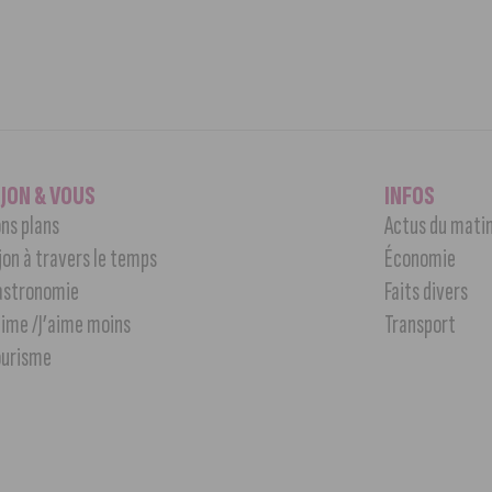
IJON & VOUS
INFOS
ns plans
Actus du mati
jon à travers le temps
Économie
astronomie
Faits divers
aime /J’aime moins
Transport
ourisme