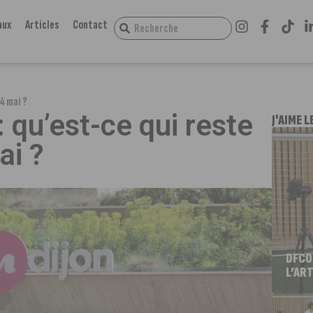
aux
Articles
Contact
14 mai ?
 qu’est-ce qui reste
J'AIME L
ai ?
DFCO
L’ART