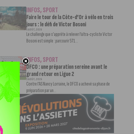
INFOS
,
SPORT
Faire le tour de la Côte-d’Or à vélo en trois
jours : le défi de Victor Bosoni
5 AOÛT, 2026
Le challenge que s’apprête à relever l’ultra-cycliste Victor
Bosoni est simple : parcourir 571...
INFOS
,
SPORT
DFCO : une préparation sereine avant le
grand retour en Ligue 2
3 AOÛT, 2026
Contre l’AS Nancy Lorraine, le DFCO a achevé sa phase de
préparation par un...