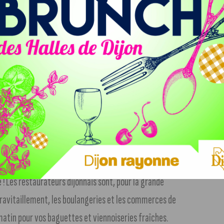
r historique de Dijon ne baisse pas le rideau ! Une grande
ter ouverts pour accueillir les promeneurs. Que vous
ernière minute, vous devriez trouver votre bonheur.
ements peuvent appliquer des horaires dits « de dimanche »
 ! Les restaurateurs dijonnais sont, pour la grande
é ravitaillement, les boulangeries et les commerces de
atin pour vos baguettes et viennoiseries fraîches.