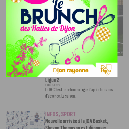
DFCO : RENCONTRE AVEC PIERRE-HENRI DEBALLON,
L’ARTISAN DE LA MONTÉE EN LIGUE 2
INFOS
,
SPORT
DFCO : Rencontre avec Pierre-Henri
Deballon, l’artisan de la montée en
Ligue 2
7 AOÛT, 2026
Le DFCO est de retour en Ligue 2 après trois ans
d’absence. La saison...
INFOS
,
SPORT
Nouvelle arrivée à la JDA Basket,
Shevon Thompson est dijonnais