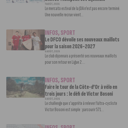
7 AOÛT, 2026
Le mercato estival de la JDA n’est pas encore terminé.
Une nouvelle recrue vient...
INFOS
,
SPORT
Le DFCO dévoile ses nouveaux maillots
pour la saison 2026-2027
6 AOÛT, 2026
Le club dijonnais a présenté ses nouveaux maillots
pour son retour en Ligue 2....
INFOS
,
SPORT
Faire le tour de la Côte-d’Or à vélo en
trois jours : le défi de Victor Bosoni
5 AOÛT, 2026
Le challenge que s’apprête à relever l’ultra-cycliste
Victor Bosoni est simple : parcourir 571...
INFOS
,
SPORT