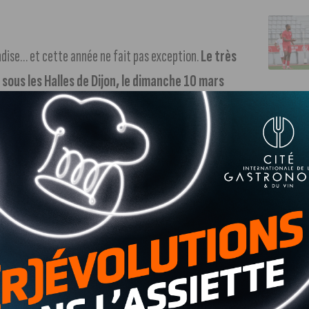
dise… et cette année ne fait pas exception.
Le très
sous les Halles de Dijon, le dimanche 10 mars
n véritable paradis pour les épicuriens. Les étals des
apéritives, de spécialités régionales et de tapas d’ici et
 et découvrir de nouvelles saveurs !