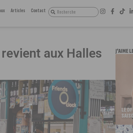
aux
Articles
Contact
 revient aux Halles
J'AIME L
LE D
SAIS