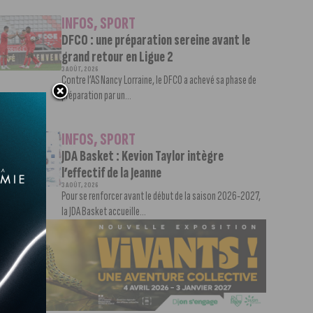
INFOS
,
SPORT
DFCO : une préparation sereine avant le
grand retour en Ligue 2
3 AOÛT, 2026
Contre l’AS Nancy Lorraine, le DFCO a achevé sa phase de
préparation par un...
INFOS
,
SPORT
JDA Basket : Kevion Taylor intègre
l’effectif de la Jeanne
3 AOÛT, 2026
Pour se renforcer avant le début de la saison 2026-2027,
la JDA Basket accueille...