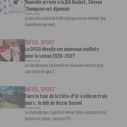
Nouvelle arrivée à la JDA Basket, Shevon
Thompson est dijonnais
7 AOÛT, 2026
Le mercato estival de la JDA n’est pas encore terminé. Une
nouvelle recrue vient...
INFOS
,
SPORT
Le DFCO dévoile ses nouveaux maillots
pour la saison 2026-2027
6 AOÛT, 2026
Le club dijonnais a présenté ses nouveaux maillots pour
son retour en Ligue 2....
INFOS
,
SPORT
Faire le tour de la Côte-d’Or à vélo en trois
jours : le défi de Victor Bosoni
5 AOÛT, 2026
Le challenge que s’apprête à relever l’ultra-cycliste Victor
Bosoni est simple : parcourir 571...