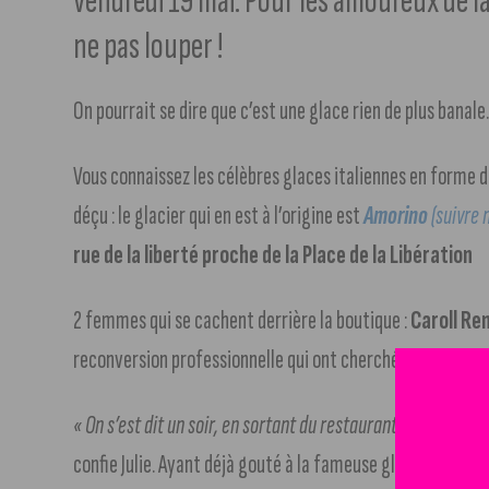
vendredi 19 mai. Pour les amoureux de la 
ne pas louper !
On pourrait se dire que c’est une glace rien de plus banal
Vous connaissez les célèbres glaces italiennes en forme de 
déçu : le glacier qui en est à l’origine est
Amorino
(suivre n
rue de la liberté
proche de la Place de la Libération
2 femmes qui se cachent derrière la boutique :
Caroll Re
reconversion professionnelle qui ont cherché ce qui manqu
« On s’est dit un soir, en sortant du restaurant, qu’il n’y a
confie Julie. Ayant déjà gouté à la fameuse glace, c’est sa