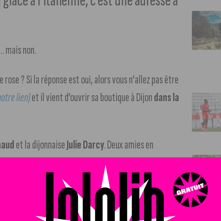
glace à l’italienne, c’est une adresse à
e… mais non.
rose ? Si la réponse est oui, alors vous n’allez pas être
otre lien)
et il vient d’ouvrir sa boutique à Dijon
dans la
naud
et la dijonnaise
Julie Darcy
. Deux amies en
ait à Dijon.
vait pas trop d’endroit où on peut déguster une bonne glace »
,
ns hésité qu’elles se sont lancées dans l’aventure.