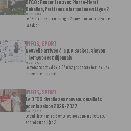
DFCO : Rencontre avec Pierre-Henri
Deballon, l’artisan de la montée en Ligue 2
7 AOÛT, 2026
Le DFCO est de retour en Ligue 2 après trois ans d’absence.
La saison...
INFOS
,
SPORT
Nouvelle arrivée à la JDA Basket, Shevon
Thompson est dijonnais
7 AOÛT, 2026
Le mercato estival de la JDA n’est pas encore terminé. Une
nouvelle recrue vient...
INFOS
,
SPORT
Le DFCO dévoile ses nouveaux maillots
pour la saison 2026-2027
6 AOÛT, 2026
Le club dijonnais a présenté ses nouveaux maillots pour
son retour en Ligue 2....