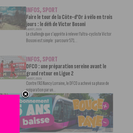
INFOS
,
SPORT
Faire le tour de la Côte-d’Or à vélo en trois
jours : le défi de Victor Bosoni
5 AOÛT, 2026
Le challenge que s’apprête à relever l’ultra-cycliste Victor
Bosoni est simple : parcourir 571...
INFOS
,
SPORT
DFCO : une préparation sereine avant le
grand retour en Ligue 2
3 AOÛT, 2026
Contre l’AS Nancy Lorraine, le DFCO a achevé sa phase de
préparation par un...