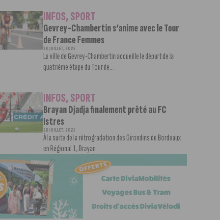
INFOS
,
SPORT
Gevrey-Chambertin s’anime avec le Tour
de France Femmes
30 JUILLET, 2026
La ville de Gevrey-Chambertin accueille le départ de la
quatrième étape du Tour de...
INFOS
,
SPORT
Brayan Djadja finalement prêté au FC
Istres
28 JUILLET, 2026
À la suite de la rétrogradation des Girondins de Bordeaux
en Régional 1, Brayan...