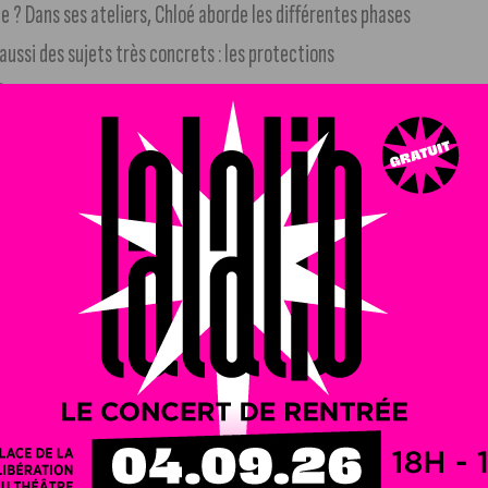
 ? Dans ses ateliers, Chloé aborde les différentes phases
aussi des sujets très concrets : les protections
éminine.
es parlantes comme celle du surf, pour illustrer les
re son cycle pour mieux vivre avec.
oses sur soi-même. Ce n’est pas une excuse à tout, mais
e mieux s’adapter
», explique-t-elle.
tion (sport, animation, milieu scolaire) afin de diffuser