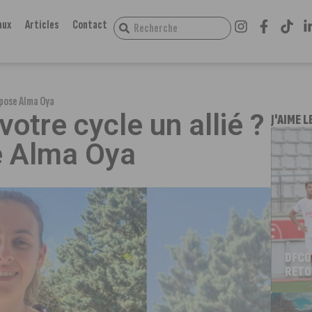
aux
Articles
Contact
ropose Alma Oya
votre cycle un allié ?
J'AIME L
e Alma Oya
DFCO
RETO