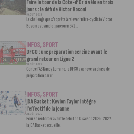
Faire le tour de la Côte-d’Or à vélo en trois
jours : le défi de Victor Bosoni
5 AOÛT, 2026
Le challenge que s’apprête à relever l’ultra-cycliste Victor
Bosoni est simple : parcourir 571...
INFOS
,
SPORT
DFCO : une préparation sereine avant le
grand retour en Ligue 2
3 AOÛT, 2026
Contre l’AS Nancy Lorraine, le DFCO a achevé sa phase de
préparation par un...
INFOS
,
SPORT
JDA Basket : Kevion Taylor intègre
l’effectif de la Jeanne
3 AOÛT, 2026
Pour se renforcer avant le début de la saison 2026-2027,
la JDA Basket accueille...