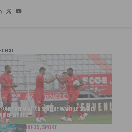
E DFCO
 : UNE PRÉPARATION SEREINE AVANT LE GRAND
UR EN LIGUE 2
INFOS
,
SPORT