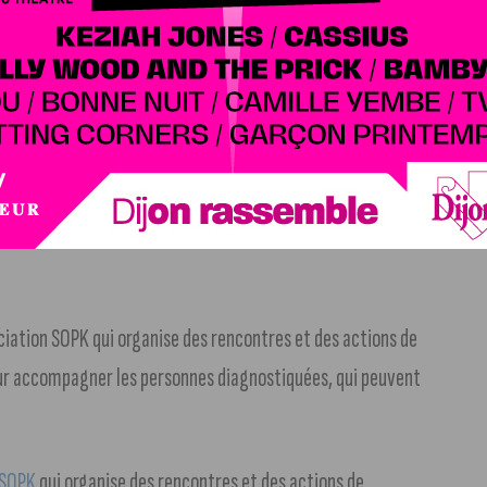
ce qu’elle est directement concernée. Atteinte du syndrome
pres recherches pour comprendre son corps. «
Je me suis
ie de la vie. J’ai appris pour moi, puis j’ai voulu
ociation SOPK qui organise des rencontres et des actions de
pour accompagner les personnes diagnostiquées, qui peuvent
’SOPK
qui organise des rencontres et des actions de