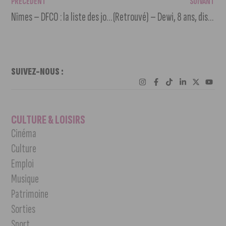
PRÉCÉDENT
SUIVANT
Nîmes – DFCO : la liste des joueurs appelés
(Retrouvé) – Dewi, 8 ans, disparu à Lannion (Côtes-d’Armor)
SUIVEZ-NOUS :
CULTURE & LOISIRS
Cinéma
Culture
Emploi
Musique
Patrimoine
Sorties
Sport