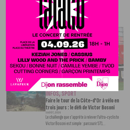
de la CAF, caf.fr
J'AIME LE DFCO
DFCO : UNE PRÉPARATION SEREINE AVANT LE GRAND
RETOUR EN LIGUE 2
INFOS
,
SPORT
Faire le tour de la Côte-d’Or à vélo en
trois jours : le défi de Victor Bosoni
5 AOÛT, 2026
Le challenge que s’apprête à relever l’ultra-cycliste
Victor Bosoni est simple : parcourir 571...