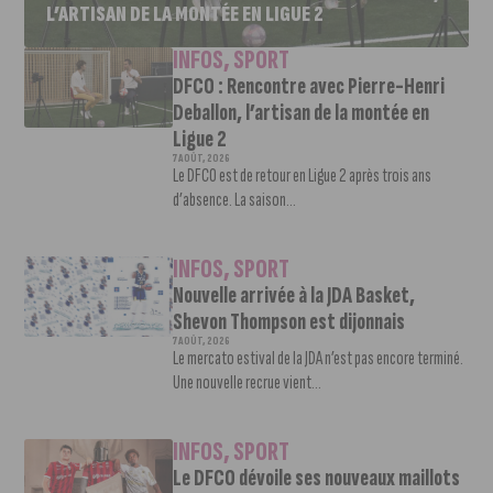
L’ARTISAN DE LA MONTÉE EN LIGUE 2
INFOS
,
SPORT
DFCO : Rencontre avec Pierre-Henri
Deballon, l’artisan de la montée en
Ligue 2
7 AOÛT, 2026
Le DFCO est de retour en Ligue 2 après trois ans
d’absence. La saison...
INFOS
,
SPORT
Nouvelle arrivée à la JDA Basket,
Shevon Thompson est dijonnais
7 AOÛT, 2026
Le mercato estival de la JDA n’est pas encore terminé.
Une nouvelle recrue vient...
INFOS
,
SPORT
Le DFCO dévoile ses nouveaux maillots