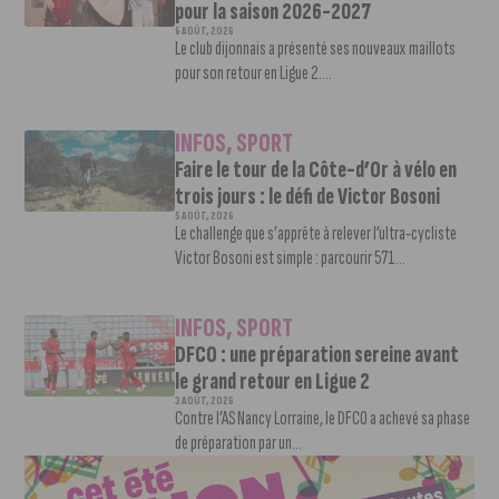
pour la saison 2026-2027
6 AOÛT, 2026
Le club dijonnais a présenté ses nouveaux maillots
pour son retour en Ligue 2....
INFOS
,
SPORT
Faire le tour de la Côte-d’Or à vélo en
trois jours : le défi de Victor Bosoni
5 AOÛT, 2026
Le challenge que s’apprête à relever l’ultra-cycliste
Victor Bosoni est simple : parcourir 571...
INFOS
,
SPORT
DFCO : une préparation sereine avant
le grand retour en Ligue 2
3 AOÛT, 2026
Contre l’AS Nancy Lorraine, le DFCO a achevé sa phase
de préparation par un...