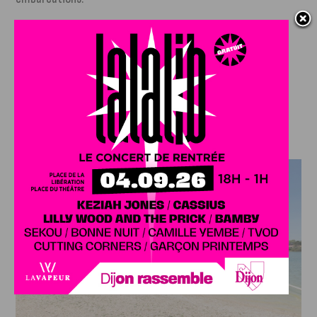
D70, 21560 Arc-sur-Tille. L’accès est libre.
Plus
d’informations sur le site de la ville d’Arc-sur-Tille (suivre
notre lien)
.
À 20 km de Dijon, le lac de la Tille