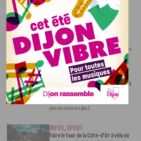
d’absence. La saison...
INFOS
,
SPORT
Nouvelle arrivée à la JDA Basket,
Shevon Thompson est dijonnais
7 AOÛT, 2026
Le mercato estival de la JDA n’est pas encore terminé.
Une nouvelle recrue vient...
INFOS
,
SPORT
Le DFCO dévoile ses nouveaux maillots
pour la saison 2026-2027
6 AOÛT, 2026
Le club dijonnais a présenté ses nouveaux maillots
pour son retour en Ligue 2....
INFOS
,
SPORT
Faire le tour de la Côte-d’Or à vélo en