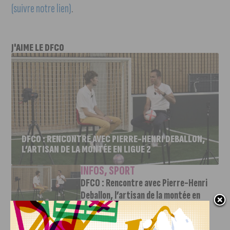
(suivre notre lien)
.
J'AIME LE DFCO
DFCO : RENCONTRE AVEC PIERRE-HENRI DEBALLON,
L’ARTISAN DE LA MONTÉE EN LIGUE 2
INFOS
,
SPORT
DFCO : Rencontre avec Pierre-Henri
Deballon, l’artisan de la montée en
Ligue 2
7 AOÛT, 2026
Le DFCO est de retour en Ligue 2 après trois ans