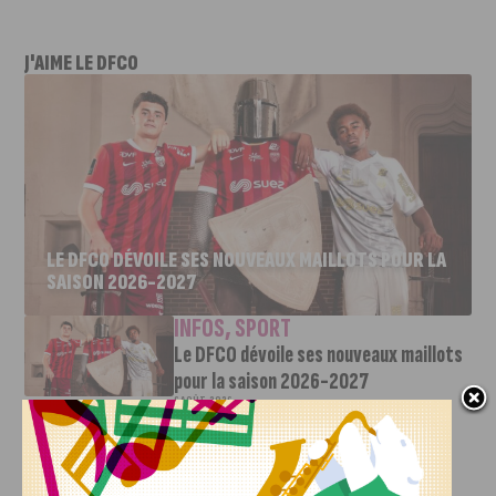
J'AIME LE DFCO
LE DFCO DÉVOILE SES NOUVEAUX MAILLOTS POUR LA
SAISON 2026-2027
INFOS
,
SPORT
Le DFCO dévoile ses nouveaux maillots
pour la saison 2026-2027
6 AOÛT, 2026
Le club dijonnais a présenté ses nouveaux maillots
pour son retour en Ligue 2....