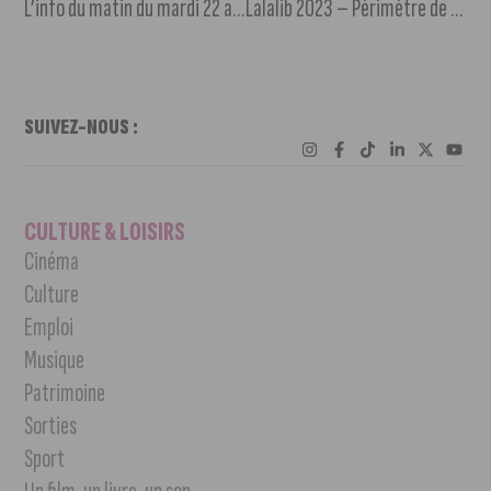
L’info du matin du mardi 22 août 2023
Lalalib 2023 – Périmètre de sécurité et points d’accès
SUIVEZ-NOUS :
CULTURE & LOISIRS
Cinéma
Culture
Emploi
Musique
Patrimoine
Sorties
Sport