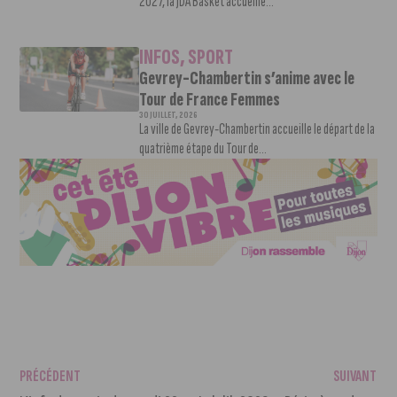
2027, la JDA Basket accueille...
INFOS
,
SPORT
Gevrey-Chambertin s’anime avec le
Tour de France Femmes
30 JUILLET, 2026
La ville de Gevrey-Chambertin accueille le départ de la
quatrième étape du Tour de...
PRÉCÉDENT
SUIVANT