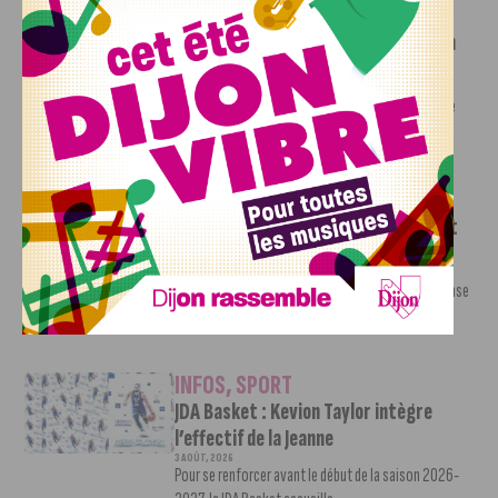
INFOS
,
SPORT
Faire le tour de la Côte-d’Or à vélo en
trois jours : le défi de Victor Bosoni
5 AOÛT, 2026
Le challenge que s’apprête à relever l’ultra-cycliste
Victor Bosoni est simple : parcourir 571...
INFOS
,
SPORT
DFCO : une préparation sereine avant
le grand retour en Ligue 2
3 AOÛT, 2026
Contre l’AS Nancy Lorraine, le DFCO a achevé sa phase
de préparation par un...
INFOS
,
SPORT
JDA Basket : Kevion Taylor intègre
l’effectif de la Jeanne
3 AOÛT, 2026
Pour se renforcer avant le début de la saison 2026-