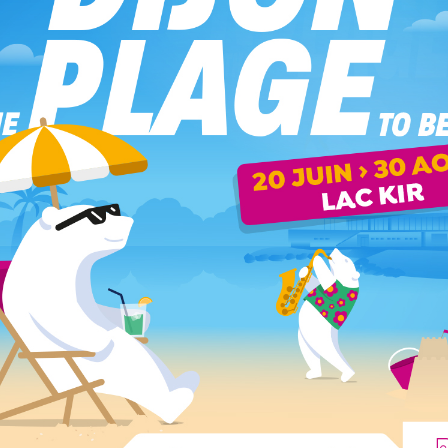
se de Dijon investit la place François-Rude à l’occasion de
ouverte à tous, pour découvrir les...
re du Tourisme en Côte-d’Or !