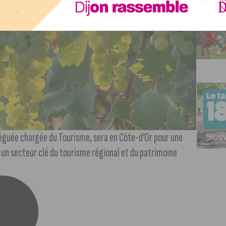
léguée chargée du Tourisme, sera en Côte-d’Or pour une
 un secteur clé du tourisme régional et du patrimoine