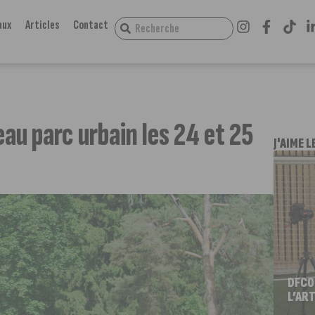
aux
Articles
Contact
u parc urbain les 24 et 25
J'AIME L
DFCO
L’ART