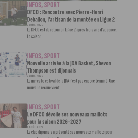
INFOS
,
SPORT
DFCO : Rencontre avec Pierre-Henri
Deballon, l’artisan de la montée en Ligue 2
7 AOÛT, 2026
Le DFCO est de retour en Ligue 2 après trois ans d’absence.
La saison...
INFOS
,
SPORT
Nouvelle arrivée à la JDA Basket, Shevon
Thompson est dijonnais
7 AOÛT, 2026
Le mercato estival de la JDA n’est pas encore terminé. Une
nouvelle recrue vient...
INFOS
,
SPORT
Le DFCO dévoile ses nouveaux maillots
pour la saison 2026-2027
6 AOÛT, 2026
Le club dijonnais a présenté ses nouveaux maillots pour