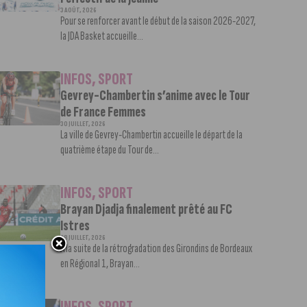
3 AOÛT, 2026
Pour se renforcer avant le début de la saison 2026-2027,
la JDA Basket accueille...
INFOS
,
SPORT
Gevrey-Chambertin s’anime avec le Tour
de France Femmes
30 JUILLET, 2026
La ville de Gevrey-Chambertin accueille le départ de la
quatrième étape du Tour de...
INFOS
,
SPORT
Brayan Djadja finalement prêté au FC
Istres
28 JUILLET, 2026
À la suite de la rétrogradation des Girondins de Bordeaux
en Régional 1, Brayan...
INFOS
,
SPORT