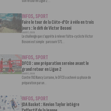
son retour en Ligue 2....
INFOS
,
SPORT
Faire le tour de la Côte-d’Or à vélo en trois
jours : le défi de Victor Bosoni
5 AOÛT, 2026
Le challenge que s’apprête à relever l’ultra-cycliste Victor
Bosoni est simple : parcourir 571...
INFOS
,
SPORT
DFCO : une préparation sereine avant le
grand retour en Ligue 2
3 AOÛT, 2026
Contre l’AS Nancy Lorraine, le DFCO a achevé sa phase de
préparation par un...
INFOS
,
SPORT
JDA Basket : Kevion Taylor intègre
l’effectif de la Jeanne