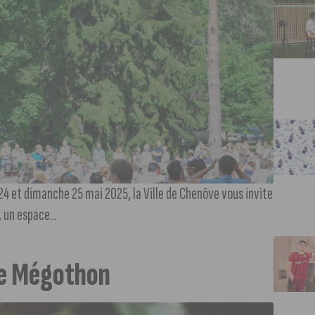
 24 et dimanche 25 mai 2025, la Ville de Chenôve vous invite
 un espace...
 le Mégothon