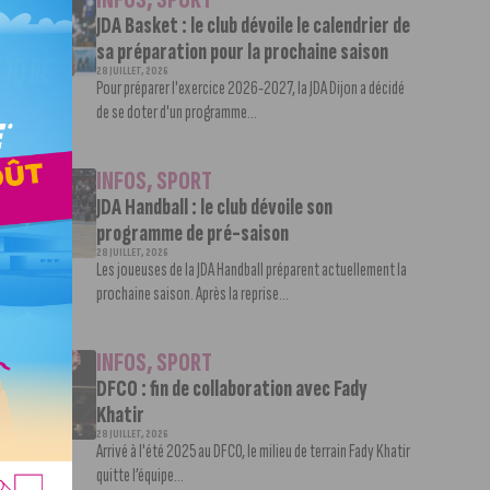
JDA Basket : le club dévoile le calendrier de
sa préparation pour la prochaine saison
28 JUILLET, 2026
Pour préparer l'exercice 2026-2027, la JDA Dijon a décidé
de se doter d'un programme...
INFOS
,
SPORT
JDA Handball : le club dévoile son
programme de pré-saison
28 JUILLET, 2026
Les joueuses de la JDA Handball préparent actuellement la
prochaine saison. Après la reprise...
INFOS
,
SPORT
DFCO : fin de collaboration avec Fady
Khatir
28 JUILLET, 2026
Arrivé à l'été 2025 au DFCO, le milieu de terrain Fady Khatir
quitte l’équipe...