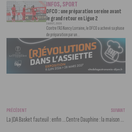
INFOS
,
SPORT
DFCO : une préparation sereine avant
le grand retour en Ligue 2
3 AOÛT, 2026
Contre l’AS Nancy Lorraine, le DFCO a achevé sa phase
de préparation par un...
PRÉCÉDENT
SUIVANT
La JDA Basket fauteuil : enfin la reprise !
Centre Dauphine : la maison du projet ouvre au public ce samedi