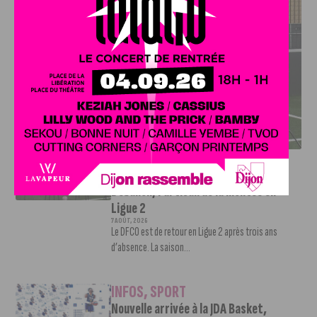
DFCO : RENCONTRE AVEC PIERRE-HENRI DEBALLON,
L’ARTISAN DE LA MONTÉE EN LIGUE 2
INFOS
,
SPORT
DFCO : Rencontre avec Pierre-Henri
Deballon, l’artisan de la montée en
Ligue 2
7 AOÛT, 2026
Le DFCO est de retour en Ligue 2 après trois ans
d’absence. La saison...
INFOS
,
SPORT
Nouvelle arrivée à la JDA Basket,