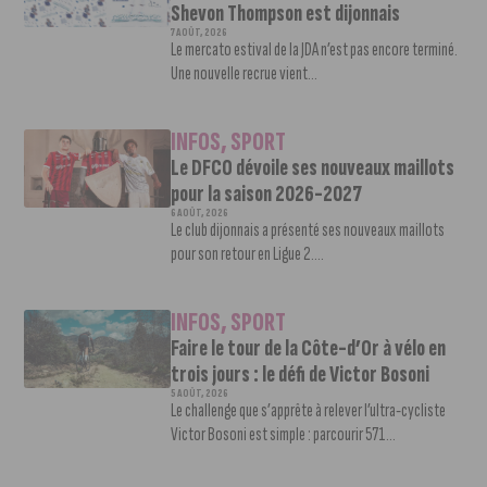
Shevon Thompson est dijonnais
7 AOÛT, 2026
Le mercato estival de la JDA n’est pas encore terminé.
Une nouvelle recrue vient...
INFOS
,
SPORT
Le DFCO dévoile ses nouveaux maillots
pour la saison 2026-2027
6 AOÛT, 2026
Le club dijonnais a présenté ses nouveaux maillots
pour son retour en Ligue 2....
INFOS
,
SPORT
Faire le tour de la Côte-d’Or à vélo en
trois jours : le défi de Victor Bosoni
5 AOÛT, 2026
Le challenge que s’apprête à relever l’ultra-cycliste
Victor Bosoni est simple : parcourir 571...