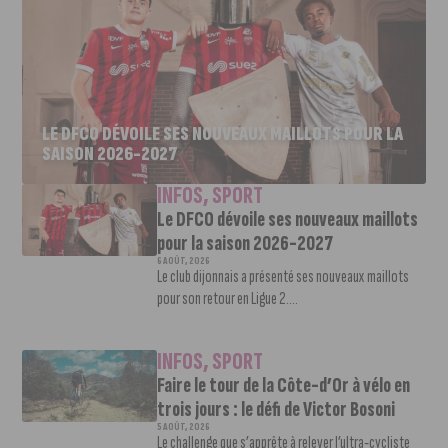
LE DFCO DÉVOILE SES NOUVEAUX MAILLOTS POUR LA
SAISON 2026-2027
INFOS
,
SPORT
Le DFCO dévoile ses nouveaux maillots
pour la saison 2026-2027
6 AOÛT, 2026
Le club dijonnais a présenté ses nouveaux maillots
pour son retour en Ligue 2....
INFOS
,
SPORT
Faire le tour de la Côte-d’Or à vélo en
trois jours : le défi de Victor Bosoni
5 AOÛT, 2026
Le challenge que s’apprête à relever l’ultra-cycliste