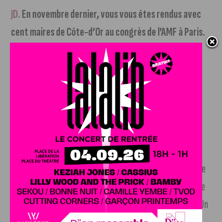
JD.
En novembre dernier, vous vous êtes rendus avec
cent maires de Côte-d’Or au congrès de l’AMF à Paris.
Quel message avez-vous souhaité faire passer au
gouvernement ?
LR.
Le message primordial que j’ai souhaité faire passer
était le devenir des espaces ruraux, qui concerne 51% des
communes de France et environ une commune sur trois en
Côte-d’Or. Le président de l’AMF national, David Lisnard
(maire LR de Cannes, ndlr), m’a confié une mission nationale
sur le devenir des
ZRR (Zone de revitalisation rurale)
. Ce
sont des dispositifs pour aider la ruralité à se développer. Un