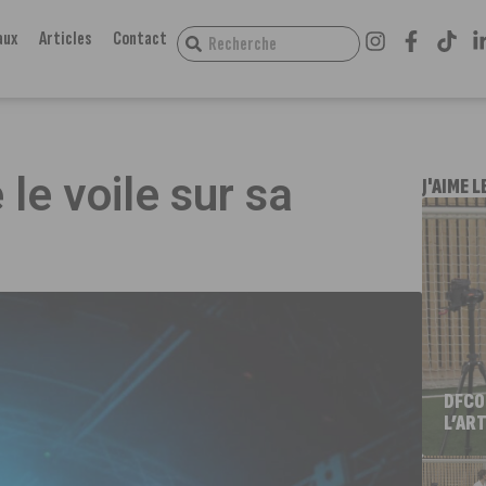
aux
Articles
Contact
le voile sur sa
J'AIME L
DFCO
L’ART