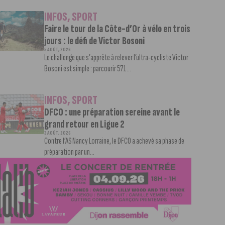
INFOS
,
SPORT
Faire le tour de la Côte-d’Or à vélo en trois
jours : le défi de Victor Bosoni
5 AOÛT, 2026
Le challenge que s’apprête à relever l’ultra-cycliste Victor
Bosoni est simple : parcourir 571...
INFOS
,
SPORT
DFCO : une préparation sereine avant le
grand retour en Ligue 2
3 AOÛT, 2026
Contre l’AS Nancy Lorraine, le DFCO a achevé sa phase de
préparation par un...