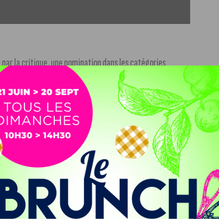
ar la critique, une nomination dans les catégories
strement Dance… 2019 commence sous les meilleures
tare, sa voix fera vibrer ROOTSTOCK au rythme de ses
nnelle, de funk et de jazz.