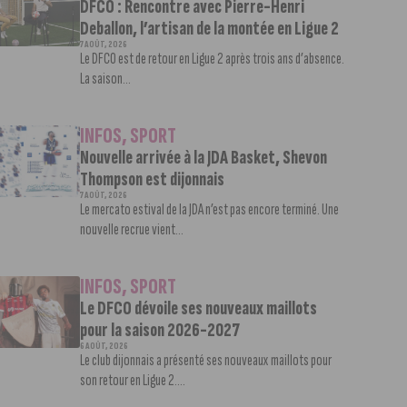
DFCO : Rencontre avec Pierre-Henri
Deballon, l’artisan de la montée en Ligue 2
7 AOÛT, 2026
Le DFCO est de retour en Ligue 2 après trois ans d’absence.
La saison...
INFOS
,
SPORT
Nouvelle arrivée à la JDA Basket, Shevon
Thompson est dijonnais
7 AOÛT, 2026
Le mercato estival de la JDA n’est pas encore terminé. Une
nouvelle recrue vient...
INFOS
,
SPORT
Le DFCO dévoile ses nouveaux maillots
pour la saison 2026-2027
6 AOÛT, 2026
Le club dijonnais a présenté ses nouveaux maillots pour
son retour en Ligue 2....