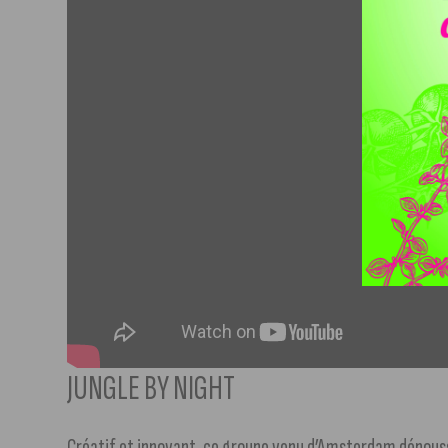
JUNGLE BY NIGHT
Créatif et innovant, ce groupe venu d’Amsterdam dépoussi