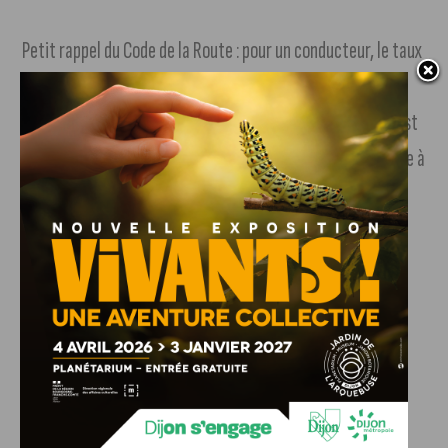
Petit rappel du Code de la Route : pour un conducteur, le taux
d’alcool autorisé est de 0,5g par litre de sang, soit deux
verres. Pour les titulaires du permis probatoire, la limite est
à 0,2 g/L, soit à peine un verre. Pour savoir si vous êtes apte à
prendre le volant, il est possible de se procurer des
éthylotest dans les boutiques vendant des boissons. Mais
bien qu’il y ait une dose maximale,
le mieux reste encore
de ne pas prendre le volant
.
Mettez-vous d’accord pour
« choisir un Sam » qui vous ramènera chez vous en toute
sécurité.
En cas de contrôle positif à l’alcool des forces de