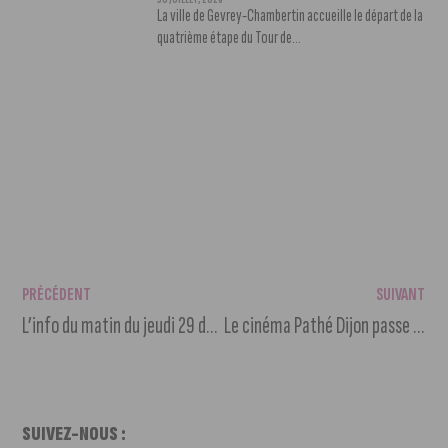
30 JUILLET, 2026
La ville de Gevrey-Chambertin accueille le départ de la
quatrième étape du Tour de...
PRÉCÉDENT
SUIVANT
L’info du matin du jeudi 29 décembre 2022
Le cinéma Pathé Dijon passe ses places à 9,90€
SUIVEZ-NOUS :