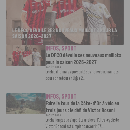
LE DFCO DÉVOILE SES NOUVEAUX MAILLOTS POUR LA
SAISON 2026-2027
INFOS
,
SPORT
Le DFCO dévoile ses nouveaux maillots
pour la saison 2026-2027
6 AOÛT, 2026
Le club dijonnais a présenté ses nouveaux maillots
pour son retour en Ligue 2....
INFOS
,
SPORT
Faire le tour de la Côte-d’Or à vélo en
trois jours : le défi de Victor Bosoni
5 AOÛT, 2026
Le challenge que s’apprête à relever l’ultra-cycliste
Victor Bosoni est simple : parcourir 571...