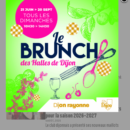
DFCO : Rencontre avec Pierre-Henri
Deballon, l’artisan de la montée en
Ligue 2
7 AOÛT, 2026
Le DFCO est de retour en Ligue 2 après trois ans
d’absence. La saison...
INFOS
,
SPORT
Nouvelle arrivée à la JDA Basket,
Shevon Thompson est dijonnais
7 AOÛT, 2026
Le mercato estival de la JDA n’est pas encore terminé.
Une nouvelle recrue vient...
INFOS
,
SPORT
Le DFCO dévoile ses nouveaux maillots
pour la saison 2026-2027
6 AOÛT, 2026
Le club dijonnais a présenté ses nouveaux maillots