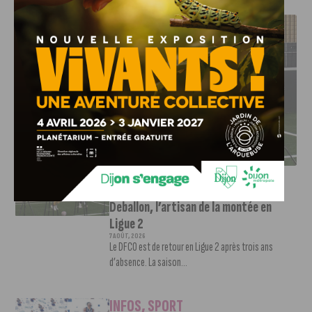
J'AIME LE DFCO
DFCO : RENCONTRE AVEC PIERRE-HENRI DEBALLON,
L’ARTISAN DE LA MONTÉE EN LIGUE 2
INFOS
,
SPORT
DFCO : Rencontre avec Pierre-Henri
Deballon, l’artisan de la montée en
Ligue 2
7 AOÛT, 2026
Le DFCO est de retour en Ligue 2 après trois ans
d’absence. La saison...
INFOS
,
SPORT