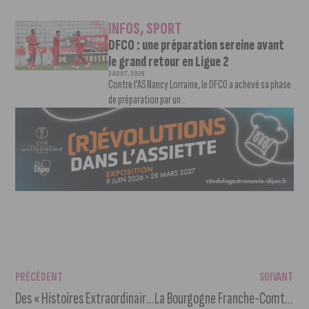
INFOS
,
SPORT
DFCO : une préparation sereine avant
le grand retour en Ligue 2
3 AOÛT, 2026
Contre l’AS Nancy Lorraine, le DFCO a achevé sa phase
de préparation par un...
PRÉCÉDENT
SUIVANT
Des « Histoires Extraordinaires » au Jardin Darcy
La Bourgogne Franche-Comté : dans le TOP des régions où bien-vivre