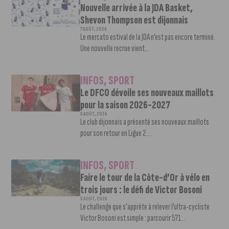
Nouvelle arrivée à la JDA Basket,
Shevon Thompson est dijonnais
7 AOÛT, 2026
Le mercato estival de la JDA n’est pas encore terminé.
Une nouvelle recrue vient...
INFOS
,
SPORT
Le DFCO dévoile ses nouveaux maillots
pour la saison 2026-2027
6 AOÛT, 2026
Le club dijonnais a présenté ses nouveaux maillots
pour son retour en Ligue 2....
INFOS
,
SPORT
Faire le tour de la Côte-d’Or à vélo en
trois jours : le défi de Victor Bosoni
5 AOÛT, 2026
Le challenge que s’apprête à relever l’ultra-cycliste
Victor Bosoni est simple : parcourir 571...