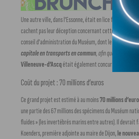
Une autre ville, dans l’Essonne, était en lice face à Dijon po
cachent pas leur déception concernant cette décision. Au
conseil d’administration du Muséum, dont le critère princip
capitale en transports en commun
, afin que les collect
Villeneuve-d’Ascq
était également concurrente face à D
Coût du projet : 70 millions d’euros
Ce grand projet est estimé à au moins
70 millions d’eur
une partie des 67 millions des spécimens du Muséum natio
fluides » (les invertébrés marins entre autres). Il devrait 
Koenders, première adjointe au maire de Dijon,
le nouvea