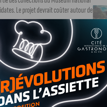
partie des collections du Muséum national
didates. Le projet devrait coûter autour de
 naturelle devrait ouvrir ses portes à Dijon. En effet,
Métropole, a affirmé auprès de nos confrères de
France 3
 été retenue pour accuillir le site.
lidation de ce choix. Nous sommes heureux que ce soit à
notre rayonnement »
, confie François Rebsamen auprès de