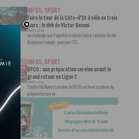
INFOS
,
SPORT
Faire le tour de la Côte-d’Or à vélo en trois
jours : le défi de Victor Bosoni
5 AOÛT, 2026
Le challenge que s’apprête à relever l’ultra-cycliste Victor
Bosoni est simple : parcourir 571...
INFOS
,
SPORT
DFCO : une préparation sereine avant le
grand retour en Ligue 2
3 AOÛT, 2026
Contre l’AS Nancy Lorraine, le DFCO a achevé sa phase de
préparation par un...