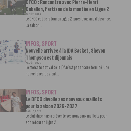
DFCO : Rencontre avec Pierre-Henri
Deballon, l’artisan de la montée en Ligue 2
7 AOÛT, 2026
Le DFCO est de retour en Ligue 2 après trois ans d’absence.
La saison...
INFOS
,
SPORT
Nouvelle arrivée à la JDA Basket, Shevon
Thompson est dijonnais
7 AOÛT, 2026
Le mercato estival de la JDA n’est pas encore terminé. Une
nouvelle recrue vient...
INFOS
,
SPORT
Le DFCO dévoile ses nouveaux maillots
pour la saison 2026-2027
6 AOÛT, 2026
Le club dijonnais a présenté ses nouveaux maillots pour
son retour en Ligue 2....