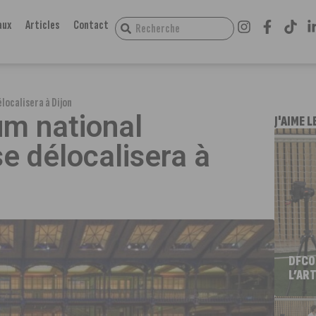
aux
Articles
Contact
localisera à Dijon
um national
J'AIME L
se délocalisera à
DFCO
L’ART