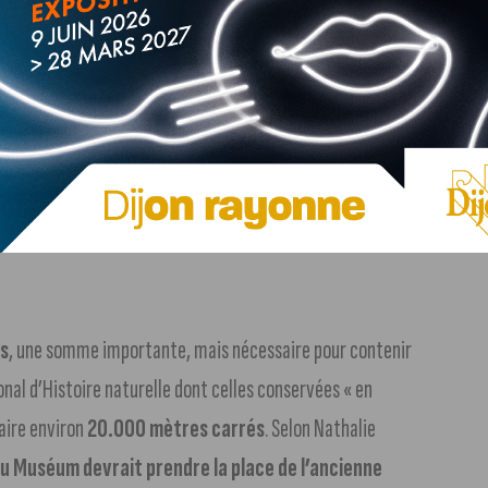
ur accueillir le lieu :
Ris-Orangis
. Les élus de la ville ne
 total, ce furent
39 candidatures déposées
auprès du
al était que la ville soit
« idéalement
à deux heures de la
ions restent accessibles aux visiteurs scientifiques »
.
ijon.
os
, une somme importante, mais nécessaire pour contenir
nal d’Histoire naturelle dont celles conservées « en
faire environ
20.000 mètres carrés
. Selon Nathalie
u Muséum devrait prendre la place de l’ancienne