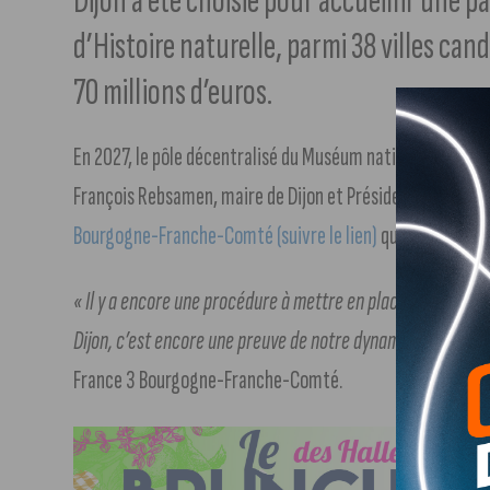
Dijon a été choisie pour accueillir une 
d’Histoire naturelle, parmi 38 villes can
70 millions d’euros.
En 2027, le pôle décentralisé du Muséum national d’Histoire
François Rebsamen, maire de Dijon et Président de Dijon 
Bourgogne-Franche-Comté (suivre le lien)
que Dijon a bien
« Il y a encore une procédure à mettre en place pour la va
Dijon, c’est encore une preuve de notre dynamisme et de 
France 3 Bourgogne-Franche-Comté.